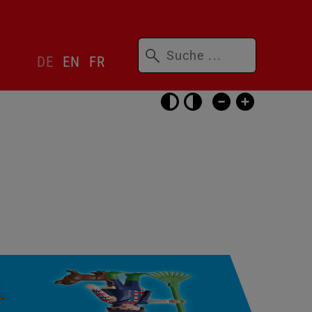
Suchbegriffe
Sprachwechsler
DE
EN
FR
überspringen
Barrierefrei-
Einstellungen
überspringen