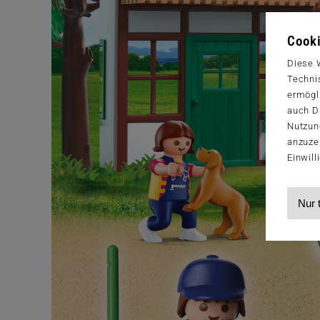
Cooki
Diese 
Techni
ermögl
auch Dr
Nutzun
anzuze
Einwill
Nur 