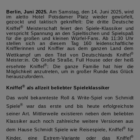
Berlin, Juni 2025.
Am Samstag, den 14. Juni 2025, wird
im aletto Hotel Potsdamer Platz wieder gewürfelt,
gezockt und taktisch gekniffelt: Die dritte Deutsche
®
Kniffel
Meisterschaft feiert den Spiele-Klassiker und
verspricht Spannung an den Spieltischen und Spielspaß
für die großen und kleinen Würfel-Fans. Ab 11:30 Uhr
stellen sich an diesem Tag 160 leidenschaftliche
Knifflerinnen und Kniffler aus dem ganzen Land dem
®
Wettkampf um den Titel von Deutschlands Kniffel
Meister:in. Ob Große Straße, Full House oder der heiß
®
ersehnte Kniffel
: Die ganze Familie hat hier die
Möglichkeit anzutreten, um in großer Runde das Glück
herauszufordern.
®
Kniffel
als allzeit beliebter Spieleklassiker
Das wohl bekannteste Roll & Write-Spiel von Schmidt
®
Spiele
war das erste und bis heute erfolgreichste
seiner Art. Mittlerweile existieren neben dem beliebten
Klassiker auch noch zahlreiche weitere Versionen aus
®
dem Hause Schmidt Spiele wie Reisespiele, Kniffel
für
®
Kinder, eine Extrem-Variante oder das Kniffel