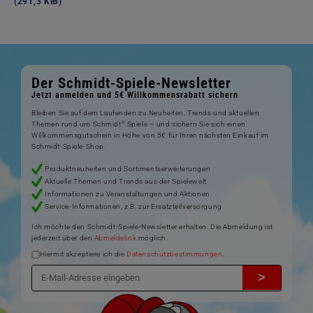
(291,3 KiB)
Der Schmidt-Spiele-Newsletter
Jetzt anmelden und 5€ Willkommensrabatt sichern
Bleiben Sie auf dem Laufenden zu Neuheiten, Trends und aktuellen
®
Themen rund um Schmidt
Spiele – und sichern Sie sich einen
Willkommensgutschein in Höhe von 5€ für Ihren nächsten Einkauf im
Schmidt-Spiele-Shop.
Produktneuheiten und Sortimentserweiterungen
Aktuelle Themen und Trends aus der Spielewelt
Informationen zu Veranstaltungen und Aktionen
Service-Informationen, z.B. zur Ersatzteilversorgung
Ich möchte den Schmidt-Spiele-Newsletter erhalten. Die Abmeldung ist
jederzeit über den
Abmeldelink
möglich.
Hiermit akzeptiere ich die
Datenschutzbestimmungen
.
>