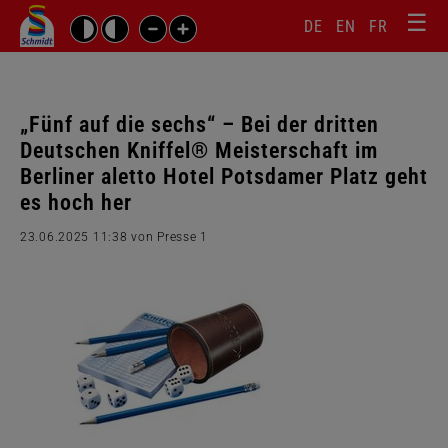
☰
Sprachw
Barrierefrei-
DE
EN
FR
Suchbegriffe
Einstellungen
überspr
überspringen
Navigati
überspr
„Fünf auf die sechs“ – Bei der dritten
Deutschen Kniffel® Meisterschaft im
Berliner aletto Hotel Potsdamer Platz geht
es hoch her
23.06.2025 11:38
von Presse 1