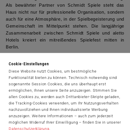
Als bewährter Partner von Schmidt Spiele steht das
Haus nicht nur für professionelle Organisation, sondern
auch für eine Atmosphäre, in der Spielbegeisterung und
Gemeinschaft im Mittelpunkt stehen. Die langjährige
Zusammenarbeit zwischen Schmidt Spiele und aletto
Hotels kreiert ein mitreißendes Spielefest mitten in
Berlin.
®
„Kniffel
steht für generationsübergreifenden Spielspaß.
Cookie-Einstellungen
Das wollen wir mit der Meisterschaft jedes Jahr sichtbar
Diese Website nutzt Cookies, um bestmögliche
machen“, sagt Axel Kaldenhoven, Geschäftsführer von
Funktionalität bieten zu können. Technisch notwendig sind
Schmidt Spiele. „Uns ist es wichtig, Spiele nicht nur als
sogenannte Session Cookies, die uns überhaupt erst
Produkt, sondern als Erlebnis zu begreifen. Mit den
ermöglichen, Ihnen unsere Seite anzuzeigen. Stimmen Sie
aletto Hotels haben wir seit Jahren einen verlässlichen
allen Cookies zu, werden auch Drittanbieter-Skripte geladen,
Partner an unserer Seite, der diese Idee teilt."
die Tracking-Cookies verwenden, um Ihr Nutzungsverhalten
nachzuvollziehen und Ihnen individualisierte Werbung
Weitere Events werfen ihre Schatten voraus
anzuzeigen. Weitere Informationen – auch zum jederzeit
Kniffeln, puzzeln, ärgern, freuen: Bei Schmidt Spiele
möglichen Widerruf Ihrer Einwilligung – finden Sie in unserer
wird Spielen zum Erlebnis und so veranstaltet der Verlag
Datenschutzerklärung
.