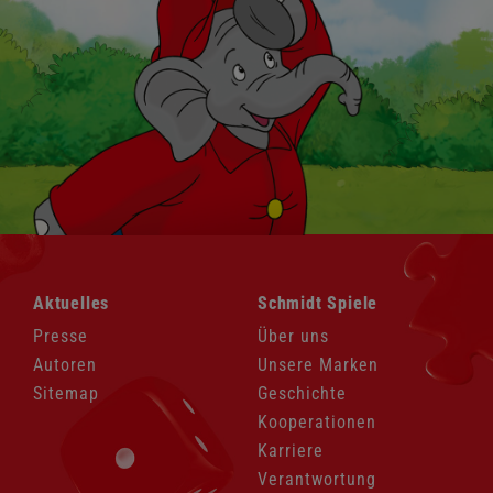
Navigation
Navigation
Aktuelles
Schmidt Spiele
überspringen
überspringen
Presse
Über uns
Autoren
Unsere Marken
Sitemap
Geschichte
Kooperationen
Karriere
Verantwortung