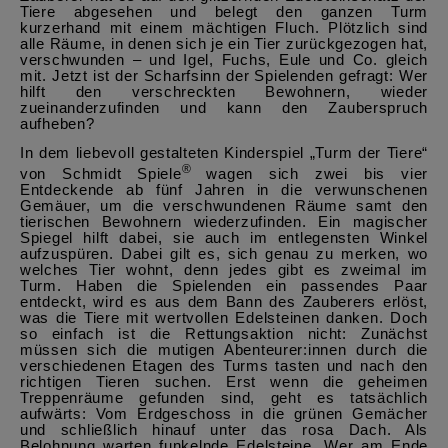
Tiere abgesehen und belegt den ganzen Turm
kurzerhand mit einem mächtigen Fluch. Plötzlich sind
alle Räume, in denen sich je ein Tier zurückgezogen hat,
verschwunden – und Igel, Fuchs, Eule und Co. gleich
mit. Jetzt ist der Scharfsinn der Spielenden gefragt: Wer
hilft den verschreckten Bewohnern, wieder
zueinanderzufinden und kann den Zauberspruch
aufheben?
In dem liebevoll gestalteten Kinderspiel „Turm der Tiere“
®
von Schmidt Spiele
wagen sich zwei bis vier
Entdeckende ab fünf Jahren in die verwunschenen
Gemäuer, um die verschwundenen Räume samt den
tierischen Bewohnern wiederzufinden. Ein magischer
Spiegel hilft dabei, sie auch im entlegensten Winkel
aufzuspüren. Dabei gilt es, sich genau zu merken, wo
welches Tier wohnt, denn jedes gibt es zweimal im
Turm. Haben die Spielenden ein passendes Paar
entdeckt, wird es aus dem Bann des Zauberers erlöst,
was die Tiere mit wertvollen Edelsteinen danken. Doch
so einfach ist die Rettungsaktion nicht: Zunächst
müssen sich die mutigen Abenteurer:innen durch die
verschiedenen Etagen des Turms tasten und nach den
richtigen Tieren suchen. Erst wenn die geheimen
Treppenräume gefunden sind, geht es tatsächlich
aufwärts: Vom Erdgeschoss in die grünen Gemächer
und schließlich hinauf unter das rosa Dach. Als
Belohnung warten funkelnde Edelsteine. Wer am Ende