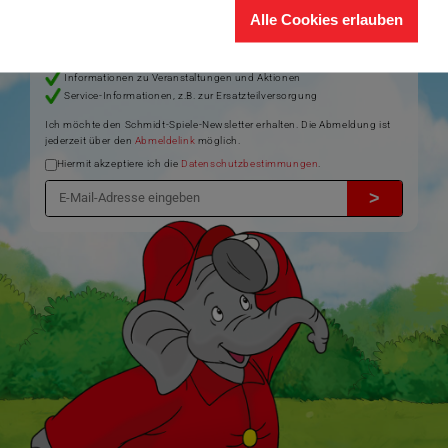
Schmidt-Spiele-Shop.
Alle Cookies erlauben
Produktneuheiten und Sortimentserweiterungen
Aktuelle Themen und Trends aus der Spielewelt
Informationen zu Veranstaltungen und Aktionen
Service-Informationen, z.B. zur Ersatzteilversorgung
Ich möchte den Schmidt-Spiele-Newsletter erhalten. Die Abmeldung ist
jederzeit über den
Abmeldelink
möglich.
Hiermit akzeptiere ich die
Datenschutzbestimmungen
.
>