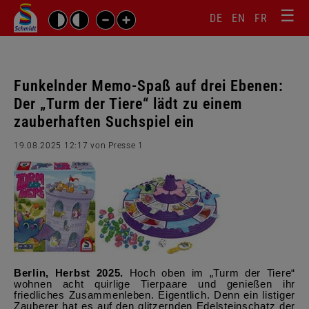
☰
Sprachw
Barrierefrei-
DE
EN
FR
Suchbegriffe
Einstellungen
überspr
überspringen
Navigati
überspr
Funkelnder Memo-Spaß auf drei Ebenen:
Der „Turm der Tiere“ lädt zu einem
zauberhaften Suchspiel ein
19.08.2025 12:17
von Presse 1
Berlin, Herbst 2025.
Hoch oben im „Turm der Tiere“
wohnen acht quirlige Tierpaare und genießen ihr
friedliches Zusammenleben. Eigentlich. Denn ein listiger
Zauberer hat es auf den glitzernden Edelsteinschatz der