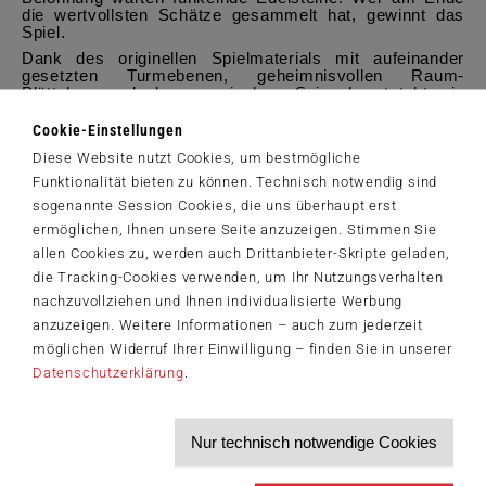
die wertvollsten Schätze gesammelt hat, gewinnt das
Spiel.
Dank des originellen Spielmaterials mit aufeinander
gesetzten Turmebenen, geheimnisvollen Raum-
Plättchen und dem magischen Spiegel entsteht ein
einzigartiges Memo-Erlebnis in drei Dimensionen. „Turm
der Tiere“ begeistert so nicht nur kleine Entdeckende,
Cookie-Einstellungen
sondern alle, die sich von der zauberischen Szenerie
Diese Website nutzt Cookies, um bestmögliche
und dem kniffeligen Gedächtniswettkampf fesseln
lassen.
Funktionalität bieten zu können. Technisch notwendig sind
sogenannte Session Cookies, die uns überhaupt erst
®
Typ: Memo- und Suchspiel | Marke: Schmidt Spiele
|
ermöglichen, Ihnen unsere Seite anzuzeigen. Stimmen Sie
Anzahl Spielende: 2–4 | Alter: ab 5 Jahren | Zeit: ca. 20
Minuten | Preis: 27,99€ (UVP)
allen Cookies zu, werden auch Drittanbieter-Skripte geladen,
PM_Turm der Tiere_Schmidt Spiele.pdf
(333,0 KiB)
die Tracking-Cookies verwenden, um Ihr Nutzungsverhalten
nachzuvollziehen und Ihnen individualisierte Werbung
anzuzeigen. Weitere Informationen – auch zum jederzeit
möglichen Widerruf Ihrer Einwilligung – finden Sie in unserer
Datenschutzerklärung
.
Der Schmidt-Spiele-Newsletter
Jetzt anmelden und 5€ Willkommensrabatt sichern
Nur technisch notwendige Cookies
Bleiben Sie auf dem Laufenden zu Neuheiten, Trends und aktuellen
®
Themen rund um Schmidt
Spiele – und sichern Sie sich einen
Willkommensgutschein in Höhe von 5€ für Ihren nächsten Einkauf im