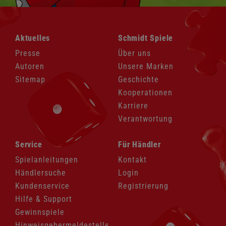
Navigation
Navigation
Aktuelles
Schmidt Spiele
überspringen
überspringen
Presse
Über uns
Autoren
Unsere Marken
Sitemap
Geschichte
Kooperationen
Karriere
Verantwortung
Navigation
Navigation
Service
Für Händler
überspringen
überspringen
Spielanleitungen
Kontakt
Händlersuche
Login
Kundenservice
Registrierung
Hilfe & Support
Gewinnspiele
Hinweisgebermeldestelle