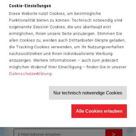
Während beim beliebten Klassiker schnellstmöglich alle Karten
Cookie-Einstellungen
ausgespielt werden müssen, gilt es diese beim neuen Brettspiel auf
Diese Website nutzt Cookies, um bestmögliche
passenden Feldern abzulegen – natürlich vor den Mitspielern. Wer
Funktionalität bieten zu können. Technisch notwendig sind
zuerst alle Karten loswerden kann, ruft „Ligretto Stopp“ und hat die
sogenannte Session Cookies, die uns überhaupt erst
Runde gewonnen...
ermöglichen, Ihnen unsere Seite anzuzeigen. Stimmen Sie
allen Cookies zu, werden auch Drittanbieter-Skripte geladen,
die Tracking-Cookies verwenden, um Ihr Nutzungsverhalten
Der Schmidt-Spiele-Newsletter
nachzuvollziehen und Ihnen individualisierte Werbung
Jetzt anmelden und 5€ Willkommensrabatt sichern
anzuzeigen. Weitere Informationen – auch zum jederzeit
Bleiben Sie auf dem Laufenden zu Neuheiten, Trends und aktuellen
möglichen Widerruf Ihrer Einwilligung – finden Sie in unserer
®
Themen rund um Schmidt
Spiele – und sichern Sie sich einen
Willkommensgutschein in Höhe von 5€ für Ihren nächsten Einkauf im
Datenschutzerklärung
.
Schmidt-Spiele-Shop.
Produktneuheiten und Sortimentserweiterungen
Nur technisch notwendige Cookies
Aktuelle Themen und Trends aus der Spielewelt
Informationen zu Veranstaltungen und Aktionen
Service-Informationen, z.B. zur Ersatzteilversorgung
Alle Cookies erlauben
Ich möchte den Schmidt-Spiele-Newsletter erhalten. Die Abmeldung ist
jederzeit über den
Abmeldelink
möglich.
Hiermit akzeptiere ich die
Datenschutzbestimmungen
.
>