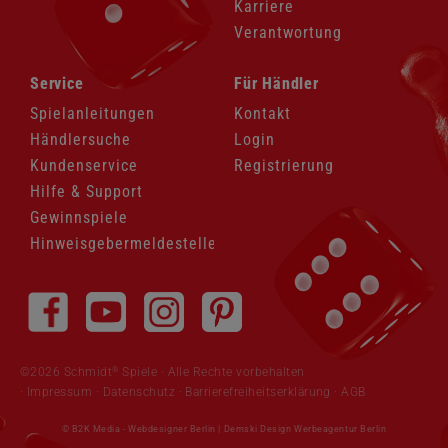
Karriere
Verantwortung
Navigation
Navigation
Service
Für Händler
überspringen
überspringen
Spielanleitungen
Kontakt
Händlersuche
Login
Kundenservice
Registrierung
Hilfe & Support
Gewinnspiele
Hinweisgebermeldestelle
Navigation
überspringen
®
©2026 Schmidt
Spiele · Alle Rechte vorbehalten
Impressum
·
Datenschutz
·
Barrierefreiheitserklärung
·
AGB
© B2K Media -
Webdesigner Berlin
|
Demski Design Werbeagentur Berlin