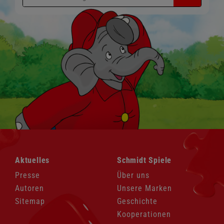
Navigation
Navigation
Aktuelles
Schmidt Spiele
überspringen
überspringen
Presse
Über uns
Autoren
Unsere Marken
Sitemap
Geschichte
Kooperationen