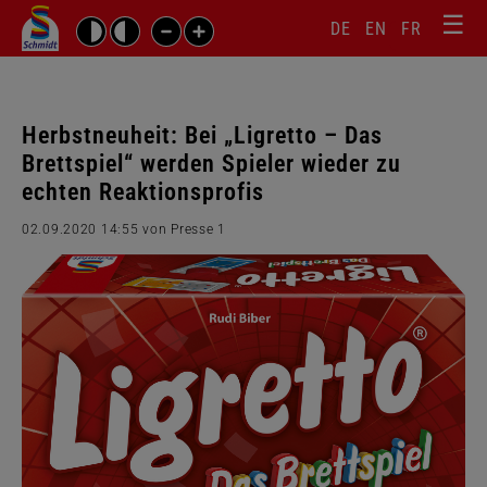
☰
Sprachw
Barrierefrei-
DE
EN
FR
Suchbegriffe
Einstellungen
überspr
überspringen
Navigati
überspr
Herbstneuheit: Bei „Ligretto – Das
Brettspiel“ werden Spieler wieder zu
echten Reaktionsprofis
02.09.2020 14:55
von Presse 1