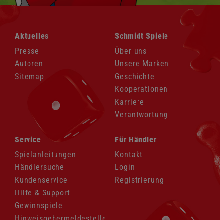
Navigation
Navigation
Aktuelles
Schmidt Spiele
überspringen
überspringen
Presse
Über uns
Autoren
Unsere Marken
Sitemap
Geschichte
Kooperationen
Karriere
Verantwortung
Navigation
Navigation
Service
Für Händler
überspringen
überspringen
Spielanleitungen
Kontakt
Händlersuche
Login
Kundenservice
Registrierung
Hilfe & Support
Gewinnspiele
Hinweisgebermeldestelle