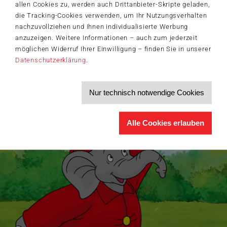
allen Cookies zu, werden auch Drittanbieter-Skripte geladen,
Schmidt-Spiele-Shop.
die Tracking-Cookies verwenden, um Ihr Nutzungsverhalten
Produktneuheiten und Sortimentserweiterungen
nachzuvollziehen und Ihnen individualisierte Werbung
Aktuelle Themen und Trends aus der Spielewelt
anzuzeigen. Weitere Informationen – auch zum jederzeit
Informationen zu Veranstaltungen und Aktionen
Service-Informationen, z.B. zur Ersatzteilversorgung
möglichen Widerruf Ihrer Einwilligung – finden Sie in unserer
Datenschutzerklärung
.
Ich möchte den Schmidt-Spiele-Newsletter erhalten. Die Abmeldung ist
jederzeit über den
Abmeldelink
möglich.
Hiermit akzeptiere ich die
Datenschutzbestimmungen
.
Nur technisch notwendige Cookies
>
Alle Cookies erlauben