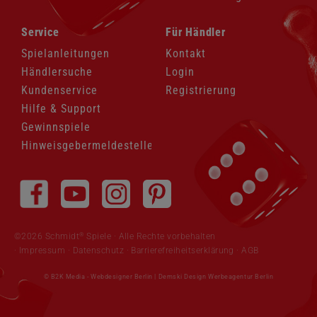
Navigation
Navigation
Service
Für Händler
überspringen
überspringen
Spielanleitungen
Kontakt
Händlersuche
Login
Kundenservice
Registrierung
Hilfe & Support
Gewinnspiele
Hinweisgebermeldestelle
Navigation
überspringen
®
©2026 Schmidt
Spiele · Alle Rechte vorbehalten
Impressum
·
Datenschutz
·
Barrierefreiheitserklärung
·
AGB
© B2K Media -
Webdesigner Berlin
|
Demski Design Werbeagentur Berlin