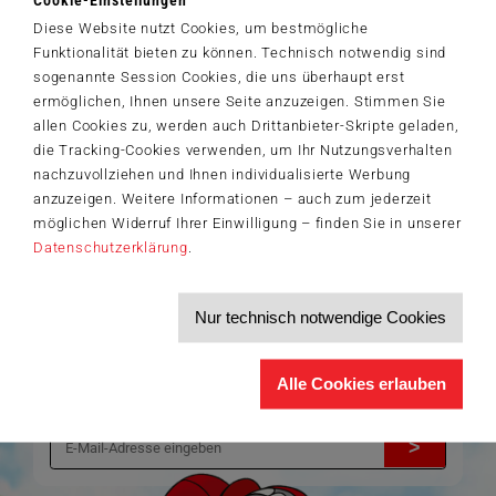
Gericht überführen. Ihr größter Feind ist dabei die Zeit. Denn
Diese Website nutzt Cookies, um bestmögliche
schaffen es die ein bis sechs Spieler nicht, den Täter rechtzeitig zu
Funktionalität bieten zu können. Technisch notwendig sind
schnappen, schlägt dieser vielleicht erneut zu...
sogenannte Session Cookies, die uns überhaupt erst
ermöglichen, Ihnen unsere Seite anzuzeigen. Stimmen Sie
allen Cookies zu, werden auch Drittanbieter-Skripte geladen,
Der Schmidt-Spiele-Newsletter
die Tracking-Cookies verwenden, um Ihr Nutzungsverhalten
Jetzt anmelden und 5€ Willkommensrabatt sichern
nachzuvollziehen und Ihnen individualisierte Werbung
Bleiben Sie auf dem Laufenden zu Neuheiten, Trends und aktuellen
anzuzeigen. Weitere Informationen – auch zum jederzeit
®
Themen rund um Schmidt
Spiele – und sichern Sie sich einen
möglichen Widerruf Ihrer Einwilligung – finden Sie in unserer
Willkommensgutschein in Höhe von 5€ für Ihren nächsten Einkauf im
Schmidt-Spiele-Shop.
Datenschutzerklärung
.
Produktneuheiten und Sortimentserweiterungen
Aktuelle Themen und Trends aus der Spielewelt
Nur technisch notwendige Cookies
Informationen zu Veranstaltungen und Aktionen
Service-Informationen, z.B. zur Ersatzteilversorgung
Ich möchte den Schmidt-Spiele-Newsletter erhalten. Die Abmeldung ist
Alle Cookies erlauben
jederzeit über den
Abmeldelink
möglich.
Hiermit akzeptiere ich die
Datenschutzbestimmungen
.
>