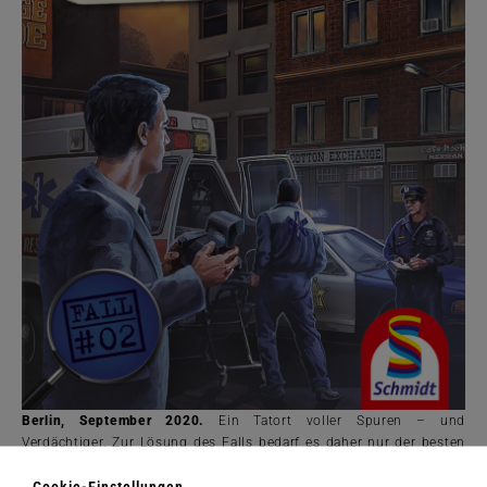
Berlin, September 2020.
Ein Tatort voller Spuren – und
Verdächtiger. Zur Lösung des Falls bedarf es daher nur der besten
Ermittler, die sich den Schauplätzen und verworrenen Hinweisen
annehmen, Zeugen und Verdächtige befragen und den Täter vor
Cookie-Einstellungen