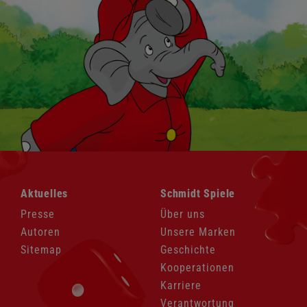
Navigation
Navigation
Aktuelles
Schmidt Spiele
überspringen
überspringen
Presse
Über uns
Autoren
Unsere Marken
Sitemap
Geschichte
Kooperationen
Karriere
Verantwortung