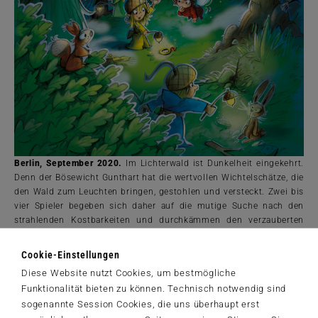
Berlin, September 2020.
Im Lichterwald ist Dunkelheit eingekehrt.
Denn der Bösewicht Gunthart hat die wertvollen Wichtelschätze, die
den Wald zum Leuchten bringen, gestohlen und versteckt. Zwei bis
vier Spieler begeben sich daher auf die mutige Suche nach den
strahlenden Kostbarkeiten und durchkämmen den verzauberten
Wald...
Cookie-Einstellungen
Diese Website nutzt Cookies, um bestmögliche
Der Schmidt-Spiele-Newsletter
Funktionalität bieten zu können. Technisch notwendig sind
Jetzt anmelden und 5€ Willkommensrabatt sichern
sogenannte Session Cookies, die uns überhaupt erst
Bleiben Sie auf dem Laufenden zu Neuheiten, Trends und aktuellen