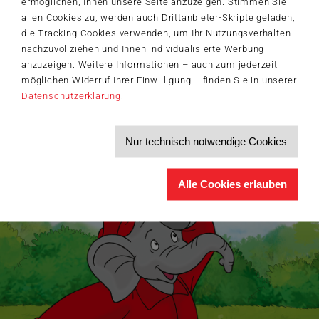
ermöglichen, Ihnen unsere Seite anzuzeigen. Stimmen Sie
®
Themen rund um Schmidt
Spiele – und sichern Sie sich einen
allen Cookies zu, werden auch Drittanbieter-Skripte geladen,
Willkommensgutschein in Höhe von 5€ für Ihren nächsten Einkauf im
Schmidt-Spiele-Shop.
die Tracking-Cookies verwenden, um Ihr Nutzungsverhalten
nachzuvollziehen und Ihnen individualisierte Werbung
Produktneuheiten und Sortimentserweiterungen
anzuzeigen. Weitere Informationen – auch zum jederzeit
Aktuelle Themen und Trends aus der Spielewelt
Informationen zu Veranstaltungen und Aktionen
möglichen Widerruf Ihrer Einwilligung – finden Sie in unserer
Service-Informationen, z.B. zur Ersatzteilversorgung
Datenschutzerklärung
.
Ich möchte den Schmidt-Spiele-Newsletter erhalten. Die Abmeldung ist
jederzeit über den
Abmeldelink
möglich.
Hiermit akzeptiere ich die
Datenschutzbestimmungen
.
Nur technisch notwendige Cookies
>
Alle Cookies erlauben