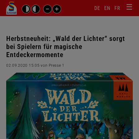
☰
Sprachw
Barrierefrei-
DE
EN
FR
Suchbegriffe
Einstellungen
überspr
überspringen
Navigati
überspr
Herbstneuheit: „Wald der Lichter“ sorgt
bei Spielern für magische
Entdeckermomente
02.09.2020 15:05
von Presse 1