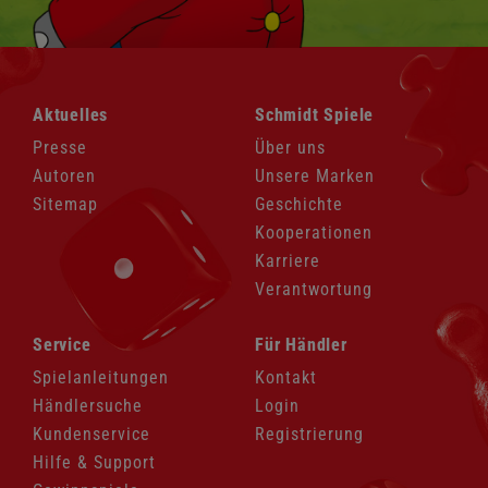
Navigation
Navigation
Aktuelles
Schmidt Spiele
überspringen
überspringen
Presse
Über uns
Autoren
Unsere Marken
Sitemap
Geschichte
Kooperationen
Karriere
Verantwortung
Navigation
Navigation
Service
Für Händler
überspringen
überspringen
Spielanleitungen
Kontakt
Händlersuche
Login
Kundenservice
Registrierung
Hilfe & Support