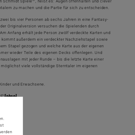
on Schmidt Spiele
, heißt es: Augen offenhalten und clever
alern zu machen und die Partie für sich zu entscheiden.
zwei bis vier Personen ab sechs Jahren in eine Fantasy-
 der Originalversion versuchen die Spielenden durch
 Am Anfang erhält jede Person zwölf verdeckte Karten und
tte kommt außerdem ein verdeckter Nachziehstapel sowie
lchem Stapel gezogen und welche Karte aus der eigenen
mer wieder Teile des eigenen Decks offenlegen. Und
nauslagen mit jeder Runde – bis die letzte Karte einer
 möglichst viele vollständige Sterntaler im eigenen
 Kinder und Erwachsene.
VP)
[nbsp]
en.
st
 werden