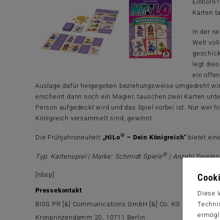
Einhorn?
Karten t
In der n
Welt vol
geschick
legt die
ein offe
Auslage dafür hergegeben beziehungsweise umgedreht wir
erscheint dann noch ein Magier, tauschen zwei Karten unter
Person aufgedeckt wird und das Spiel vorbei ist. Nur wer h
Königreich versammelt sind, gewinnt
®
Die Frühjahrsneuheit
„HiLo
– Dein Königreich“
bietet ein
®
Typ: Kartenspiel | Marke: Schmidt Spiele
| Anzahl Spielend
[nbsp]
Cooki
Pressekontakt
Diese 
Techni
BISS PR [&] Communications GmbH [&] Co. KG
ermögl
Kronprinzendamm 20, 10711 Berlin