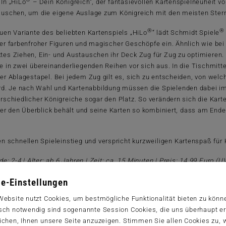
 In „HiLo
– Dein Königreich“, der fantasievollen Kartenspielneuheit v
auschen, um die eigene Auslage zum Königreich mit den meisten Sternt
®
®
euen Variante des beliebten Kartenspiels „HiLo
“ lädt Schmidt Spiele
ler farbenfroher Figuren und magischer Geschöpfe ein. Ähnlich wie bei
tes Ziehen, Ein- und Austauschen ihr Deck Zug für Zug zu optimieren.
se in zwei übereinanderliegenden Reihen vor sich aus. In die Tischmi
ner Ablagestapel. Bei jedem Zug gilt es, sich zu entscheiden, von we
d. Je nach Wahl und Kartenabbildung müssen die Spielenden dabei im
schiedlicher Königreiche sogar den Platz. So verändern sich die Karte
ier den Überblick behält und seine Karten so kombiniert, dass am Ende
en schnellen Spieleinstieg und verspricht kurzweiligen Kartenspaß für
e: 2-4 | Alter: ab 6 Jahren | Zeit: ca. 15 Minuten | Preis: 14,99 Euro (U
e-Einstellungen
Website nutzt Cookies, um bestmögliche Funktionalität bieten zu könn
sch notwendig sind sogenannte Session Cookies, die uns überhaupt er
ichen, Ihnen unsere Seite anzuzeigen. Stimmen Sie allen Cookies zu,