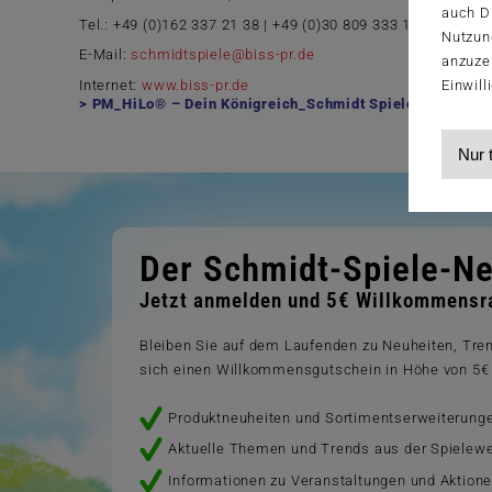
auch Dr
Tel.: +49 (0)162 337 21 38 | +49 (0)30 809 333 100
Nutzun
E-Mail:
schmidtspiele@biss-pr.de
anzuze
Einwill
Internet:
www.biss-pr.de
PM_HiLo® – Dein Königreich_Schmidt Spiele.pdf
(313,
Nur 
Der Schmidt-Spiele-Ne
Jetzt anmelden und 5€ Willkommensra
Bleiben Sie auf dem Laufenden zu Neuheiten, Tr
sich einen Willkommensgutschein in Höhe von 5€ 
Produktneuheiten und Sortimentserweiterung
Aktuelle Themen und Trends aus der Spielewe
Informationen zu Veranstaltungen und Aktion