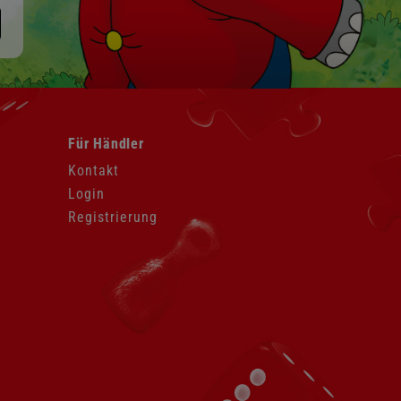
Navigation
Für Händler
überspringen
Kontakt
Login
Registrierung