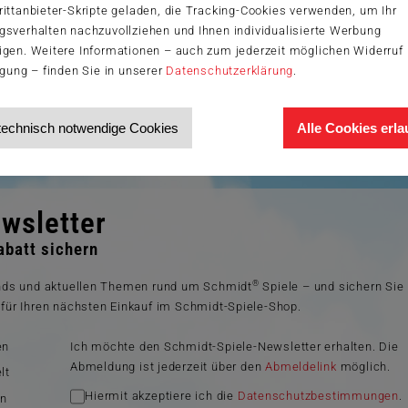
ittanbieter-Skripte geladen, die Tracking-Cookies verwenden, um Ihr
gsverhalten nachzuvollziehen und Ihnen individualisierte Werbung
igen. Weitere Informationen – auch zum jederzeit möglichen Widerruf 
igung – finden Sie in unserer
Datenschutzerklärung
.
3 KiB)
technisch notwendige Cookies
Alle Cookies erl
wsletter
batt sichern
®
ends und aktuellen Themen rund um Schmidt
Spiele – und sichern Sie
für Ihren nächsten Einkauf im Schmidt-Spiele-Shop.
en
Ich möchte den Schmidt-Spiele-Newsletter erhalten. Die
Abmeldung ist jederzeit über den
Abmeldelink
möglich.
lt
Hiermit akzeptiere ich die
Datenschutzbestimmungen
.
en