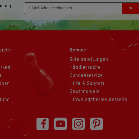
orgung
>
Navigation
piele
Service
überspringen
Spielanleitungen
arken
Händlersuche
e
Kundenservice
onen
Hilfe & Support
Gewinnspiele
tung
Hinweisgebermeldestelle