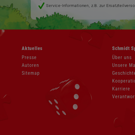
Service-Informationen, z.B. zur Ersatzteilvers
Navigation
Navigation
Aktuelles
Schmidt S
überspringen
überspringen
Presse
Über uns
Autoren
Unsere M
Sitemap
Geschicht
Kooperati
Karriere
Verantwor
Navigation
überspringen