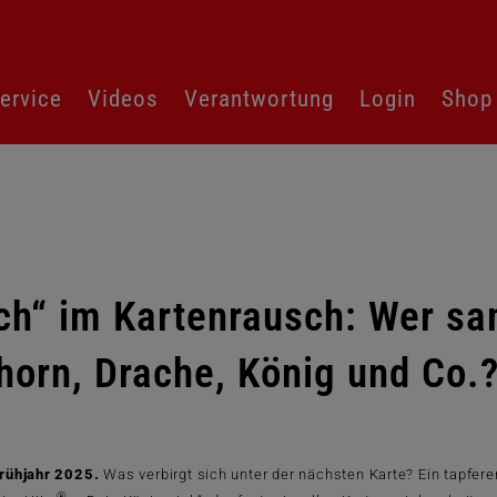
ervice
Videos
Verantwortung
Login
Shop
ch“ im Kartenrausch: Wer sa
horn, Drache, König und Co.
Frühjahr 2025.
Was verbirgt sich unter der nächsten Karte? Ein tapferer
®