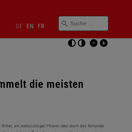
Suchbegriffe
Sprachwechsler
DE
EN
FR
überspringen
Barrierefrei-
Einstellungen
überspringen
mmelt die meisten
?
 Ritter, ein weitsichtiger Phönix oder doch das fehlende
®