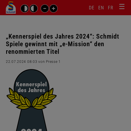
☰
Sprachw
Barrierefrei-
DE
EN
FR
Suchbegriffe
Einstellungen
überspr
überspringen
Navigati
überspr
„Kennerspiel des Jahres 2024“: Schmidt
Spiele gewinnt mit „e-Mission“ den
renommierten Titel
22.07.2024 08:03
von Presse 1