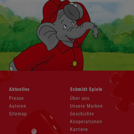
Navigation
Navigation
Aktuelles
Schmidt Spiele
überspringen
überspringen
Presse
Über uns
Autoren
Unsere Marken
Sitemap
Geschichte
Kooperationen
Karriere