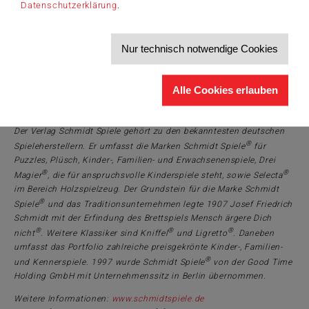
Datenschutzerklärung
.
Schwierigkeitsstufen gespielt werden.
®
Typ: kooperatives Kennerspiel | Marke: Schmidt Spiele
| Anzahl
Nur technisch notwendige Cookies
Spielende: 1-4 Personen | Alter: ab 10 Jahren | Zeit: ca. 120
Minuten | Preis: 77,99 Euro (UVP)
Bildmaterial (Credits © Schmidt Spiele):
e-Mission
Alle Cookies erlauben
Über Schmidt Spiele
Der Verlag Schmidt Spiele gehört zu den bekanntesten deutschen
®
Spieleherstellern. Er umfasst die Marken Schmidt Spiele
für
Puzzles, Plüsch, Kinder-, Familien- und Erwachsenenspiele, Drei
®
®
Magier
, die für anspruchsvolle Kinderspiele steht, sowie Selecta
im Bereich Holzspielzeug. Der Grundstein für die Marke Schmidt
®
Spiele
und das Traditionsunternehmen legte 1907 Josef Friedrich
Schmidt mit der Erfindung des Brettspiels Mensch ärgere Dich
®
®
®
nicht
. Weitere Klassiker sind Kniffel
und Ligretto
. Daneben
umfasst das Portfolio zahlreiche preisgekrönte Kinder-, Familien-
®
und Kennerspiele. 1997 wurde Schmidt Spiele
von der Good Time
Holding GmbH mit Unternehmenssitz in Berlin übernommen.
Weitere Informationen:
www.schmidtspiele.de