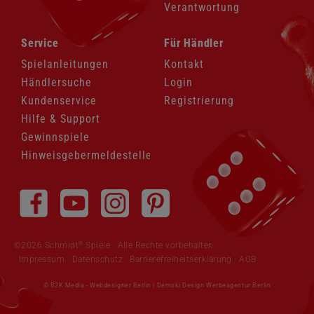
Verantwortung
Navigation
Navigation
Service
Für Händler
überspringen
überspringen
Spielanleitungen
Kontakt
Händlersuche
Login
Kundenservice
Registrierung
Hilfe & Support
Gewinnspiele
Hinweisgebermeldestelle
Navigation
überspringen
®
©2026 Schmidt
Spiele · Alle Rechte vorbehalten
Impressum
·
Datenschutz
·
Barrierefreiheitserklärung
·
AGB
© B2K Media -
Webdesigner Berlin
|
Demski Design Werbeagentur Berlin