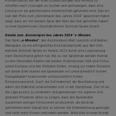
Klimasituation auf der Erde zu beschäftigen und Anreize zu
schaffen nach Lösungen zu suchen und aufzuzeigen, dass eine
Lösung nur als geschlossene Gemeinschaft gefunden wird. Das wir
nun den Preis zum „Kennerspiel des Jahres 2024“ gewonnen haben
zeigt, dass wir mit diesem Spiel den Nerv der Zeit getroffen haben“,
so Axel Kaldenhoven, Geschäftsführer Schmidt Spiele GmbH.
Details zum „Kennerspiel des Jahres 2024“ e-Mission
Das Spiel
„e-Mission“
, des Autorenduos Matt Leacock und Matteo
Menapace, ist ein erfolgreiches Kickstarterprojekt aus den USA,
welches Schmidt Spiele im Herbst 2023 durch eine Lizensierung
nach Deutschland geholt hat. Bis zu vier Spielende werden mental
zu den führenden Köpfen der beiden Großnationen USA und China,
sowie Europas und des Globalen Süden. Analog zur realen Situation
auf dieser Erde starten die Spielenden mit unterschiedlich hohem
Energiebedarf sowie einem unterschiedlich hohen
Emissionsausstoß. Auch die Zufriedenheit der Bevölkerung und
damit die Stabilität unterscheidet sich in der Startphase. Ziel ist es,
die Lage positiv zu verändern und gemeinsam mit eigenen und
globalen Projekten dafür zu sorgen, dass alle Spielenden
zusammen weniger Emissionen produzieren, als die Erde
aufnehmen kann.[nbsp] Nur so können die Erderwärmung gestoppt
und noch mehr Krisen verhindert werden. Wird dies in einer Runde