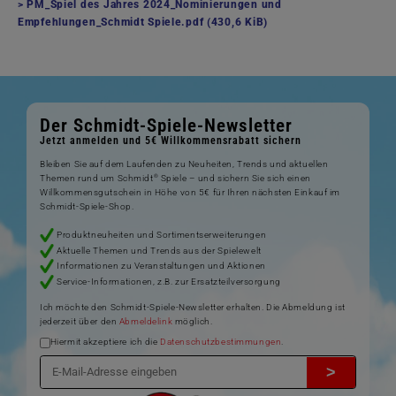
PM_Spiel des Jahres 2024_Nominierungen und
Empfehlungen_Schmidt Spiele.pdf
(430,6 KiB)
Der Schmidt-Spiele-Newsletter
Jetzt anmelden und 5€ Willkommensrabatt sichern
Bleiben Sie auf dem Laufenden zu Neuheiten, Trends und aktuellen
®
Themen rund um Schmidt
Spiele – und sichern Sie sich einen
Willkommensgutschein in Höhe von 5€ für Ihren nächsten Einkauf im
Schmidt-Spiele-Shop.
Produktneuheiten und Sortimentserweiterungen
Aktuelle Themen und Trends aus der Spielewelt
Informationen zu Veranstaltungen und Aktionen
Service-Informationen, z.B. zur Ersatzteilversorgung
Ich möchte den Schmidt-Spiele-Newsletter erhalten. Die Abmeldung ist
jederzeit über den
Abmeldelink
möglich.
Hiermit akzeptiere ich die
Datenschutzbestimmungen
.
>