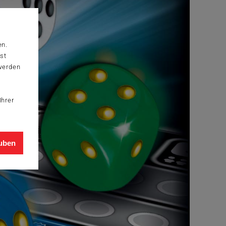
en.
st
 werden
Ihrer
auben