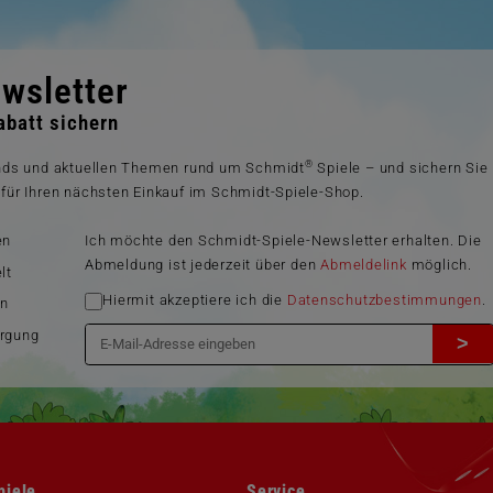
wsletter
batt sichern
®
ends und aktuellen Themen rund um Schmidt
Spiele – und sichern Sie
für Ihren nächsten Einkauf im Schmidt-Spiele-Shop.
en
Ich möchte den Schmidt-Spiele-Newsletter erhalten. Die
Abmeldung ist jederzeit über den
Abmeldelink
möglich.
lt
Hiermit akzeptiere ich die
Datenschutzbestimmungen
.
en
orgung
>
Navigation
piele
Service
überspringen