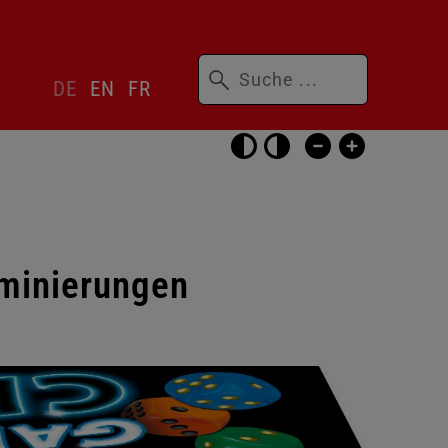
Suchbegriffe
Sprachwechsler
DE
EN
FR
überspringen
Barrierefrei-
Einstellungen
überspringen
ominierungen