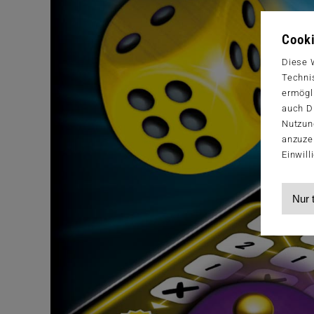
Cooki
Diese 
Techni
ermögl
auch Dr
Nutzun
anzuze
Einwill
Nur 