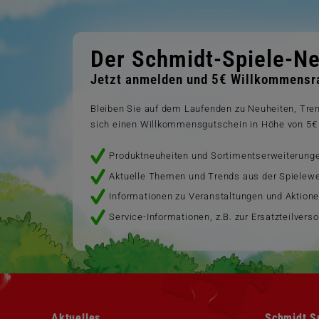
Der Schmidt-Spiele-Ne
Jetzt anmelden und 5€ Willkommensra
Bleiben Sie auf dem Laufenden zu Neuheiten, Tr
sich einen Willkommensgutschein in Höhe von 5€ 
Produktneuheiten und Sortimentserweiterung
Aktuelle Themen und Trends aus der Spielewe
Informationen zu Veranstaltungen und Aktion
Service-Informationen, z.B. zur Ersatzteilvers
Navigation
Navigation
Aktuelles
Schmidt S
überspringen
überspringen