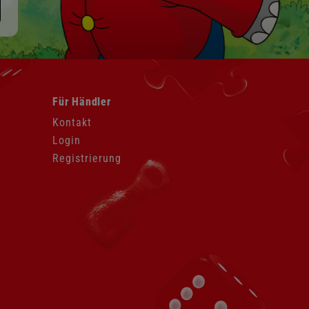
Navigation
Für Händler
überspringen
Kontakt
Login
Registrierung