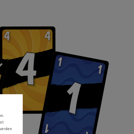
en.
st
 werden