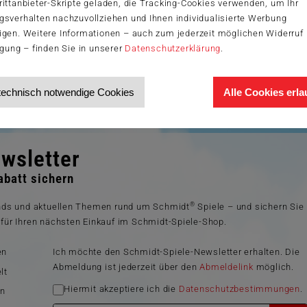
ittanbieter-Skripte geladen, die Tracking-Cookies verwenden, um Ihr
gsverhalten nachzuvollziehen und Ihnen individualisierte Werbung
igen. Weitere Informationen – auch zum jederzeit möglichen Widerruf 
igung – finden Sie in unserer
Datenschutzerklärung
.
neu: Beim farbenfrohen neuen Kartenspielspaß von Schmidt Spiele® w
 geht es nicht nur um das schnelle Ablegen von Karten. Mit viel Geschi
unkte zu stehlen und selbst zu sammeln, um das Spiel am Ende für si
technisch notwendige Cookies
Alle Cookies erl
wsletter
batt sichern
®
ends und aktuellen Themen rund um Schmidt
Spiele – und sichern Sie
für Ihren nächsten Einkauf im Schmidt-Spiele-Shop.
en
Ich möchte den Schmidt-Spiele-Newsletter erhalten. Die
Abmeldung ist jederzeit über den
Abmeldelink
möglich.
lt
Hiermit akzeptiere ich die
Datenschutzbestimmungen
.
en