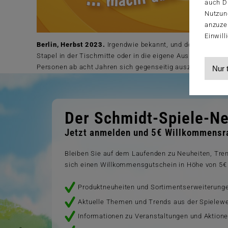
auch Dr
Nutzun
anzuze
Einwill
Berlin, Herbst 2023.
Irgendwie bekannt, und doch völlig 
Stapel in der Tischmitte oder in die eigene Auslage – hier
Personen ab acht Jahren sich gegenseitig auszuspielen, P
Nur 
Der Schmidt-Spiele-Ne
Jetzt anmelden und 5€ Willkommensra
Bleiben Sie auf dem Laufenden zu Neuheiten, Tr
sich einen Willkommensgutschein in Höhe von 5€ 
Produktneuheiten und Sortimentserweiterung
Aktuelle Themen und Trends aus der Spielewe
Informationen zu Veranstaltungen und Aktion