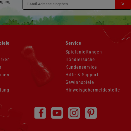
orgung
>
Navigation
piele
Service
überspringen
Spielanleitungen
arken
Händlersuche
e
Kundenservice
onen
Hilfe & Support
Gewinnspiele
tung
Hinweisgebermeldestelle