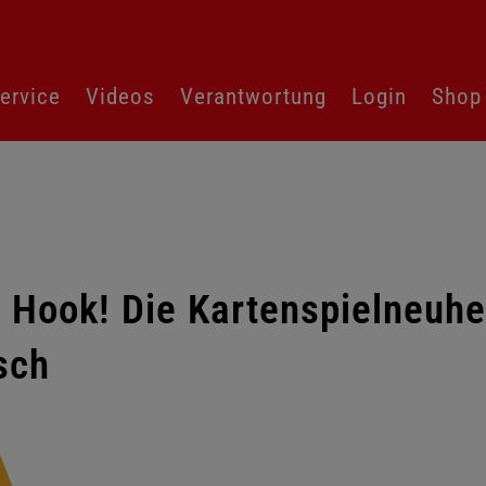
ervice
Videos
Verantwortung
Login
Shop
 Hook! Die Kartenspielneuhei
sch