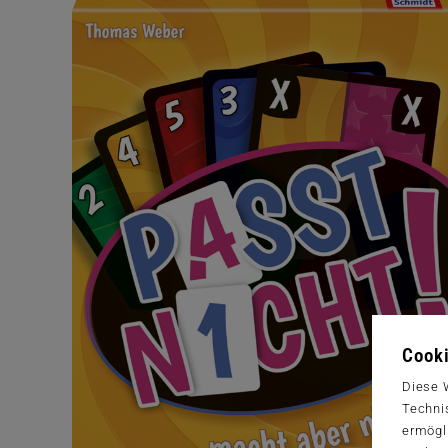
Cooki
Diese 
Techni
ermögl