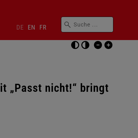
Suchbegriffe
Sprachwechsler
DE
EN
FR
überspringen
Barrierefrei-
Einstellungen
überspringen
t „Passt nicht!“ bringt