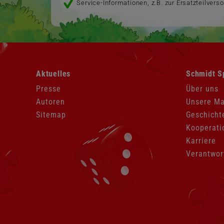
Service-Informationen, z.B. zur Ersatzteilvers
Navigation
Navigation
Aktuelles
Schmidt S
überspringen
überspringen
Presse
Über uns
Autoren
Unsere M
Sitemap
Geschicht
Kooperati
Karriere
Verantwor
Navigation
überspringen