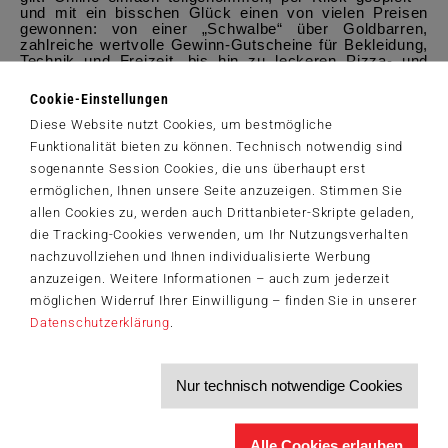
und mit ein bisschen Glück einen von vielen Preisen
gewonnen: von einer „Schwalbe“ über Goldbarren,
zahlreiche wertvolle Gewinn-Gutscheine für Bekleidung,
Technik und Freizeit, bis hin zu leckeren Pizza- und
exklusiven Hotelgutscheinen.
Cookie-Einstellungen
Bei 113.148 Spielepartien wurde 2024 mit Spaß
gewürfelt, gezogen und geschmissen. Jede Menge
Diese Website nutzt Cookies, um bestmögliche
hochwertige Überraschungen wurden dabei abgeräumt,
Funktionalität bieten zu können. Technisch notwendig sind
wobei insgesamt Preise im Wert von über 400.000 Euro
verschenkt wurden, an 52.016 glückliche
sogenannte Session Cookies, die uns überhaupt erst
Gewinner:innen.
ermöglichen, Ihnen unsere Seite anzuzeigen. Stimmen Sie
PM_Schmidt Spiele_Kooperation mit Call a Pizza.pdf
(299,6 KiB)
allen Cookies zu, werden auch Drittanbieter-Skripte geladen,
die Tracking-Cookies verwenden, um Ihr Nutzungsverhalten
nachzuvollziehen und Ihnen individualisierte Werbung
anzuzeigen. Weitere Informationen – auch zum jederzeit
möglichen Widerruf Ihrer Einwilligung – finden Sie in unserer
Der Schmidt-Spiele-Newsletter
Datenschutzerklärung
.
Jetzt anmelden und 5€ Willkommensrabatt sichern
Bleiben Sie auf dem Laufenden zu Neuheiten, Trends und aktuellen
®
Nur technisch notwendige Cookies
Themen rund um Schmidt
Spiele – und sichern Sie sich einen
Willkommensgutschein in Höhe von 5€ für Ihren nächsten Einkauf im
Schmidt-Spiele-Shop.
Alle Cookies erlauben
Produktneuheiten und Sortimentserweiterungen