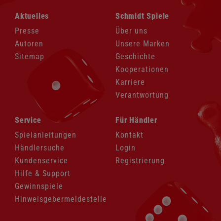
Navigation
Navigation
Aktuelles
Schmidt Spiele
überspringen
überspringen
Presse
Über uns
Autoren
Unsere Marken
Sitemap
Geschichte
Kooperationen
Karriere
Verantwortung
Navigation
Navigation
Service
Für Händler
überspringen
überspringen
Spielanleitungen
Kontakt
Händlersuche
Login
Kundenservice
Registrierung
Hilfe & Support
Gewinnspiele
Hinweisgebermeldestelle
Navigation