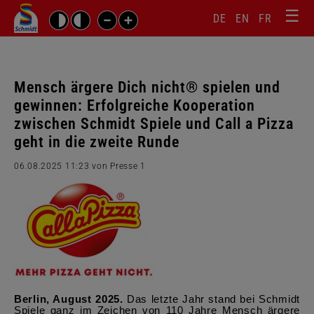
☰
Sprachw
Barrierefrei-
DE
EN
FR
Suchbegriffe
Einstellungen
überspr
überspringen
Navigati
überspr
Mensch ärgere Dich nicht® spielen und
gewinnen: Erfolgreiche Kooperation
zwischen Schmidt Spiele und Call a Pizza
geht in die zweite Runde
06.08.2025 11:23
von Presse 1
Berlin, August 2025.
Das letzte Jahr stand bei Schmidt
Spiele ganz im Zeichen von 110 Jahre Mensch ärgere