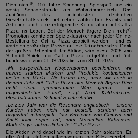
®
Dich nicht
, 110 Jahre Spannung, Spielspaß und ein
wenig Schadenfreude am Wohnzimmertisch. Das
Jubiläum des beliebtesten deutschen
Gesellschaftsspiels rief neben zahlreichen Events und
Aktionen auch eine erfolgreiche Kooperation mit Call a
®
Pizza ins Leben. Bei der Mensch ärgere Dich nicht
-
Promotion konnte der Spieleklassiker nach jeder Online-
Bestellung bei Call a Pizza gespielt werden – und es
warteten großartige Preise auf die Teilnehmenden. Dank
der großen Beliebtheit der Aktion, wird diese 2025 von
Schmidt Spiele und Call a Pizza fortgeführt und läuft
bundesweit vom 01.09.2025 bis zum 31.10.2025.
„Mit ausgewählten Kooperationen positionieren wir
unsere starken Marken und Produkte kontinuierlich
weiter am Markt. Wir freuen uns, dass wir auch in
diesem Jahr mit Call a Pizza und Mensch ärgere Dich
nicht einen gemeinsamen Weg gehen – in
ungewöhnlicher Form“, sagt Axel Kaldenhoven,
Geschäftsführer Schmidt Spiele GmbH.
„Letztes Jahr war die Resonanz unglaublich – unsere
Kunden haben nicht nur bestellt, sondern auch
begeistert mitgespielt. Das Verbinden von Genuss und
Spaß kam super an“, sagt Maximilian Kahraman,
Marketingverantwortlicher bei Call a Pizza.
Die Aktion wird dabei wie im letzten Jahr ablaufen. Es
gilt: Online einfach teilgenommen, per Klick gespielt –