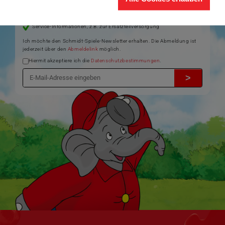
Aktuelle Themen und Trends aus der Spielewelt
Informationen zu Veranstaltungen und Aktionen
Service-Informationen, z.B. zur Ersatzteilversorgung
Ich möchte den Schmidt-Spiele-Newsletter erhalten. Die Abmeldung ist
jederzeit über den
Abmeldelink
möglich.
Hiermit akzeptiere ich die
Datenschutzbestimmungen
.
>