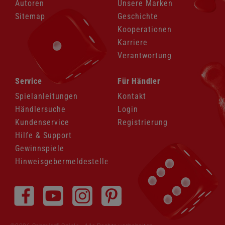
Autoren
Unsere Marken
Sitemap
Geschichte
Kooperationen
Karriere
Verantwortung
Navigation
Navigation
Service
Für Händler
überspringen
überspringen
Spielanleitungen
Kontakt
Händlersuche
Login
Kundenservice
Registrierung
Hilfe & Support
Gewinnspiele
Hinweisgebermeldestelle
Navigation
überspringen
®