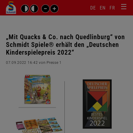
☰
Sprachw
Barrierefrei-
DE
EN
FR
Suchbegriffe
Einstellungen
überspr
überspringen
Navigati
überspr
„Mit Quacks & Co. nach Quedlinburg“ von
Schmidt Spiele® erhält den „Deutschen
Kinderspielepreis 2022“
07.09.2022 16:42
von Presse 1