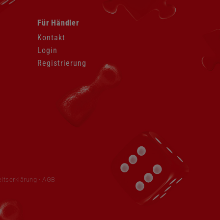
Navigation
Für Händler
überspringen
Kontakt
Login
Registrierung
eitserklärung
·
AGB