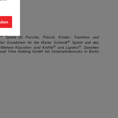
auben
®
t
Spiele
für Puzzles, Plüsch, Kinder-, Familien- und
®
Der Grundstein für die Marke Schmidt
Spiele und das
®
®
 Weitere Klassiker sind Kniffel
und Ligretto
. Daneben
 Good Time Holding GmbH mit Unternehmenssitz in Berlin