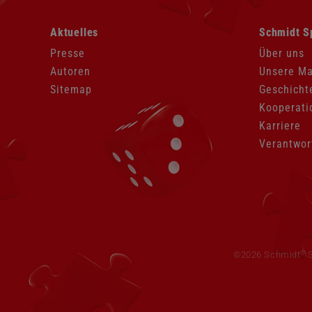
Navigation
Navigation
Aktuelles
Schmidt S
überspringen
überspringen
Presse
Über uns
Autoren
Unsere M
Sitemap
Geschicht
Kooperati
Karriere
Verantwor
Navigation
überspringen
®
©2026 Schmidt
S