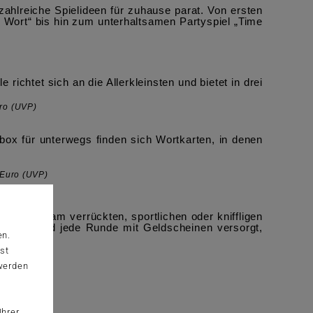
zahlreiche Spielideen für zuhause parat. Von ersten
in Wort“ bis hin zum unterhaltsamen Partyspiel „Time
ichtet sich an die Allerkleinsten und bietet in drei
uro (UVP)
lbox für unterwegs finden sich Wortkarten, in denen
9 Euro (UVP)
ich das Team verrückten, sportlichen oder kniffligen
Timer wird jede Runde mit Geldscheinen versorgt,
en.
st
 werden
Ihrer