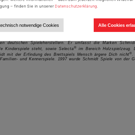
ch seh' ein Wort
und
Time to Schein
igung – finden Sie in unserer
Datenschutzerklärung
.
technisch notwendige Cookies
Alle Cookies erl
en deutschen Spieleherstellern. Er umfasst die Marken Schmid
®
le Kinderspiele steht, sowie Selecta
im Bereich Holzspielzeug. 
®
idt mit der Erfindung des Brettspiels
Mensch ärgere Dich nicht
.
-, Familien- und Kennerspiele. 1997 wurde Schmidt Spiele von der