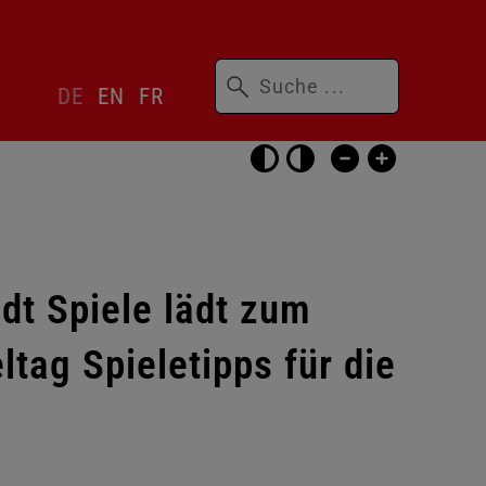
Suchbegriffe
Sprachwechsler
DE
EN
FR
überspringen
Barrierefrei-
Einstellungen
überspringen
dt Spiele lädt zum
ltag Spieletipps für die