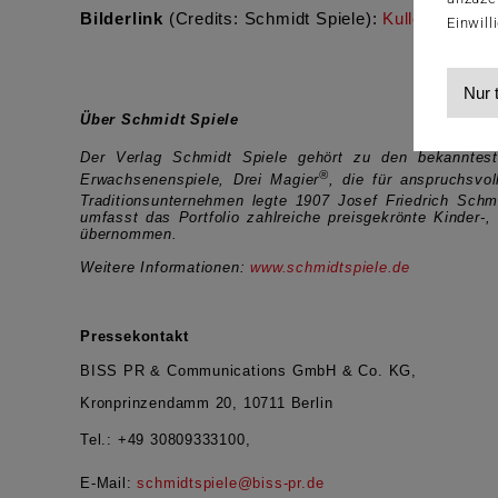
Bilderlink
(Credits: Schmidt Spiele):
Kullerwürfel
I
,
Einwill
Nur 
Über Schmidt Spiele
Der Verlag Schmidt Spiele gehört zu den bekanntest
®
Erwachsenenspiele, Drei Magier
, die für anspruchsvol
Traditionsunternehmen legte 1907 Josef Friedrich Schm
umfasst das Portfolio zahlreiche preisgekrönte Kinder
übernommen.
Weitere Informationen:
www.schmidtspiele.de
Pressekontakt
BISS PR & Communications GmbH & Co. KG,
Kronprinzendamm 20, 10711 Berlin
Tel.:
+49 30809333100,
E-Mail:
schmidtspiele@biss-pr.de