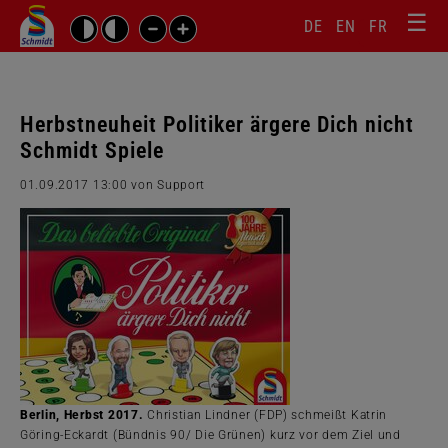
☰
Sprachw
Barrierefrei-
DE
EN
FR
Suchbegriffe
Einstellungen
überspr
überspringen
Navigati
überspr
Herbstneuheit Politiker ärgere Dich nicht
Schmidt Spiele
01.09.2017 13:00
von Support
Berlin, Herbst 2017.
Christian Lindner (FDP) schmeißt Katrin
Göring-Eckardt (Bündnis 90/ Die Grünen) kurz vor dem Ziel und