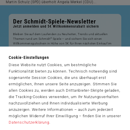
Martin Schulz (SPD) überholt Angela Merkel (CDU)...
Der Schmidt-Spiele-Newsletter
Jetzt anmelden und 5€ Willkommensrabatt sichern
Bleiben Sie auf dem Laufenden zu Neuheiten, Trends und aktuellen
®
Themen rund um Schmidt
Spiele – und sichern Sie sich einen
Willkommensgutschein in Höhe von 5€ für Ihren nächsten Einkauf im
Schmidt-Spiele-Shop.
Cookie-Einstellungen
Produktneuheiten und Sortimentserweiterungen
Aktuelle Themen und Trends aus der Spielewelt
Diese Website nutzt Cookies, um bestmögliche
Informationen zu Veranstaltungen und Aktionen
Funktionalität bieten zu können. Technisch notwendig sind
Service-Informationen, z.B. zur Ersatzteilversorgung
sogenannte Session Cookies, die uns überhaupt erst
Ich möchte den Schmidt-Spiele-Newsletter erhalten. Die Abmeldung ist
ermöglichen, Ihnen unsere Seite anzuzeigen. Stimmen Sie
jederzeit über den
Abmeldelink
möglich.
allen Cookies zu, werden auch Drittanbieter-Skripte geladen,
Hiermit akzeptiere ich die
Datenschutzbestimmungen
.
die Tracking-Cookies verwenden, um Ihr Nutzungsverhalten
>
nachzuvollziehen und Ihnen individualisierte Werbung
anzuzeigen. Weitere Informationen – auch zum jederzeit
möglichen Widerruf Ihrer Einwilligung – finden Sie in unserer
Datenschutzerklärung
.