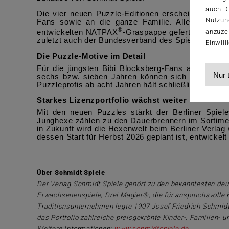
auch Dr
Die vier neuen Puzzle-Editionen erscheinen in unt
Nutzun
Fans sowie an die ganze Familie. Alle Motive ü
®
anzuze
entwickelten NATPAX
-Graspappe gefertigt – öko
zuletzt auch der Bundesverband des Spielwaren-Ein
Einwill
Die Puzzle-Motive im Detail
Für die jüngsten Bibi Blocksberg-Fans ab fünf Ja
Nur 
sechs bzw. sieben Jahren können sich an die farb
Puzzleprofis ab acht Jahren hält schließlich das 20
Starkes Lizenzportfolio wächst weiter
Mit den neuen Puzzles stärkt der Berliner Spiel
Junghexe zählen zu den Dauerbrennern im Sortimen
in Zukunft wird die Hexenwelt beim Berliner Verl
dessen Start für Herbst 2026 geplant ist, entwicke
Über Schmidt Spiele
Der Verlag Schmidt Spiele gehört zu den bekanntesten deut
Erwachsenenspiele, Drei Magier®, die für anspruchsvolle 
Traditionsunternehmen legte 1907 Josef Friedrich Schmidt
das Portfolio zahlreiche preisgekrönte Kinder-, Familie
Weitere Informationen:
www.schmidtspiele.de