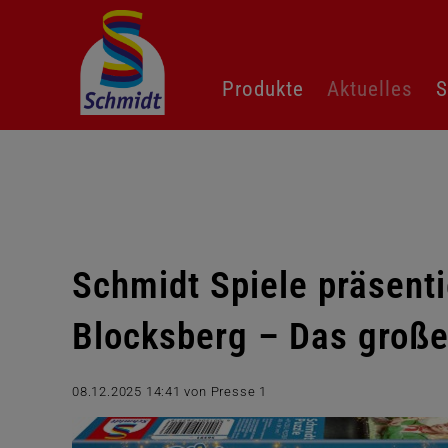
Navigation
Produkte
Aktuelles
S
überspringen
Schmidt Spiele präsenti
Blocksberg – Das große
08.12.2025 14:41
von Presse 1