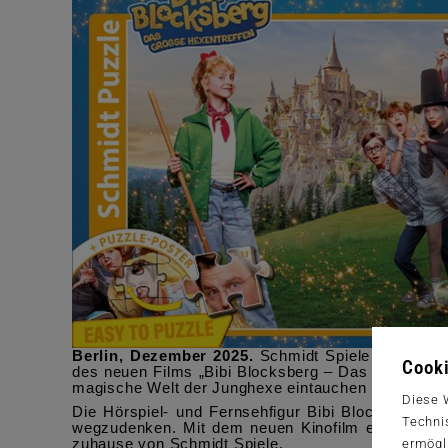
Berlin, Dezember 2025.
Schmidt Spiele erweitert 
Cooki
des neuen Films „Bibi Blocksberg – Das große Hexe
magische Welt der Junghexe eintauchen und greifen
Diese 
Die Hörspiel- und Fernsehfigur Bibi Blocksberg b
Techni
wegzudenken. Mit dem neuen Kinofilm erreicht di
ermögl
zuhause von Schmidt Spiele.