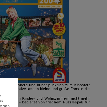
 Bibi Blocksberg und bringt pünktlich zum Kinostart
e neuen Motive lassen kleine und große Fans in die
ng auf.
en.
ist aus vielen Kinder- und Wohnzimmern nicht mehr
st
öhepunkt – begleitet von frischem Puzzlespaß für
 werden