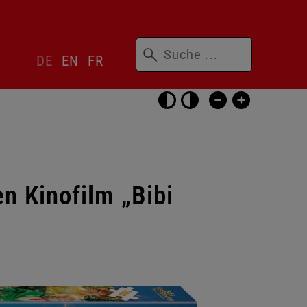
Suchbegriffe
Sprachwechsler
DE
EN
FR
überspringen
Barrierefrei-
Einstellungen
überspringen
n Kinofilm „Bibi