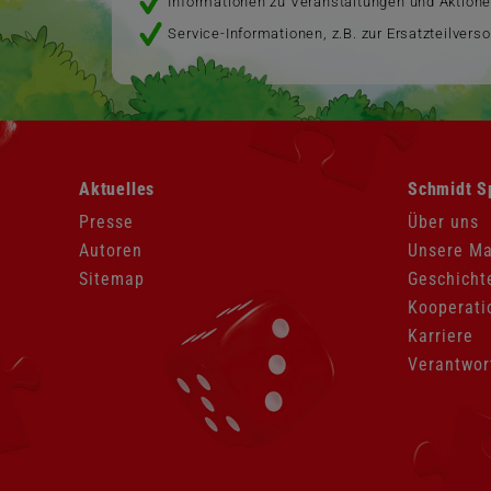
Informationen zu Veranstaltungen und Aktion
Service-Informationen, z.B. zur Ersatzteilvers
Navigation
Navigation
Aktuelles
Schmidt S
überspringen
überspringen
Presse
Über uns
Autoren
Unsere M
Sitemap
Geschicht
Kooperati
Karriere
Verantwor
Navigation
überspringen