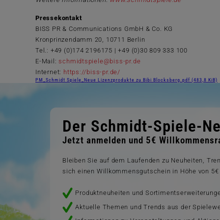
Pressekontakt
BISS PR & Communications GmbH & Co. KG
Kronprinzendamm 20, 10711 Berlin
Tel.: +49 (0)174 2196175 | +49 (0)30 809 333 100
E-Mail:
schmidtspiele@biss-pr.de
Internet:
https://biss-pr.de/
PM_Schmidt Spiele_Neue Lizenzprodukte zu Bibi Blocksberg.pdf
(483,8 KiB)
Der Schmidt-Spiele-Ne
Jetzt anmelden und 5€ Willkommensra
Bleiben Sie auf dem Laufenden zu Neuheiten, Tr
sich einen Willkommensgutschein in Höhe von 5€ 
Produktneuheiten und Sortimentserweiterung
Aktuelle Themen und Trends aus der Spielewe