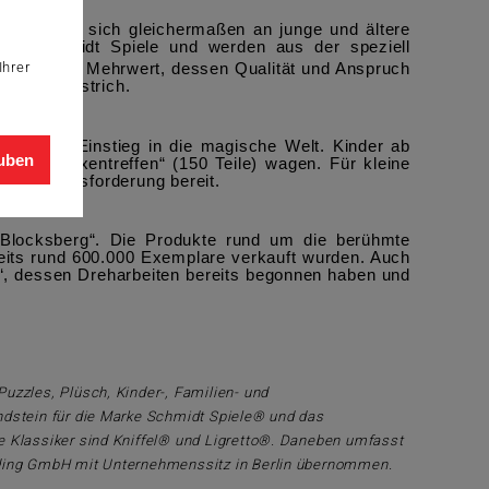
und richten sich gleichermaßen an junge und ältere
 von Schmidt Spiele und werden aus der speziell
Ihrer
mit echtem Mehrwert, dessen Qualität und Anspruch
25“ unterstrich.
 idealen Einstieg in die magische Welt. Kinder ab
auben
große Hexentreffen“ (150 Teile) wagen. Für kleine
ende Herausforderung bereit.
i Blocksberg“. Die Produkte rund um die berühmte
eits rund 600.000 Exemplare verkauft wurden. Auch
“, dessen Dreharbeiten bereits begonnen haben und
uzzles, Plüsch, Kinder-, Familien- und
ndstein für die Marke Schmidt Spiele® und das
e Klassiker sind Kniffel® und Ligretto®. Daneben umfasst
olding GmbH mit Unternehmenssitz in Berlin übernommen.