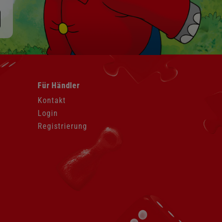
Navigation
Für Händler
überspringen
Kontakt
Login
Registrierung