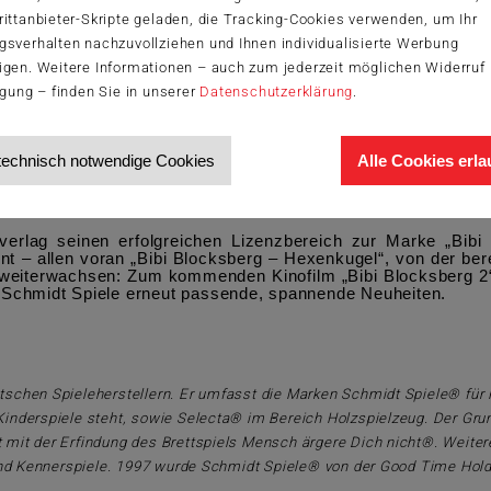
ittanbieter-Skripte geladen, die Tracking-Cookies verwenden, um Ihr
erschiedlichen Schwierigkeitsgraden von 60 bis 200 Teilen 
gsverhalten nachzuvollziehen und Ihnen individualisierte Werbung
berzeugen durch die hochwertige Premium-Puzzlequalität
igen. Weitere Informationen – auch zum jederzeit möglichen Widerruf 
logisch, ressourcenschonend und nachhaltig. Ein Puzzlespaß 
zelhandels (BVS) mit der Auszeichnung „TOP 10 Spielzeug 20
igung – finden Sie in unserer
Datenschutzerklärung
.
hren bietet das 60-Teile-Puzzle „Junghexen am Kessel“ einen
technisch notwendige Cookies
Alle Cookies erl
enfrohen Motive „Familie Blocksberg“ (100 Teile) und „Das 
0-Teile-Puzzle „Flieg los, Kartoffelbrei“ eine besonders spann
everlag seinen erfolgreichen Lizenzbereich zur Marke „Bib
t – allen voran „Bibi Blocksberg – Hexenkugel“, von der ber
ag weiterwachsen: Zum kommenden Kinofilm „Bibi Blocksberg 2
lt Schmidt Spiele erneut passende, spannende Neuheiten.
schen Spieleherstellern. Er umfasst die Marken Schmidt Spiele® für P
Kinderspiele steht, sowie Selecta® im Bereich Holzspielzeug. Der Gru
 mit der Erfindung des Brettspiels Mensch ärgere Dich nicht®. Weiter
n- und Kennerspiele. 1997 wurde Schmidt Spiele® von der Good Time H