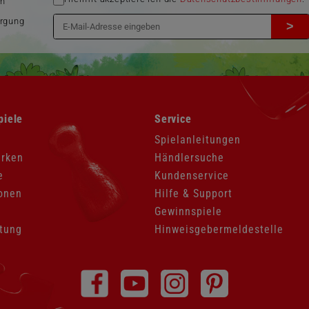
en
orgung
>
Navigation
piele
Service
überspringen
Spielanleitungen
arken
Händlersuche
e
Kundenservice
onen
Hilfe & Support
Gewinnspiele
tung
Hinweisgebermeldestelle