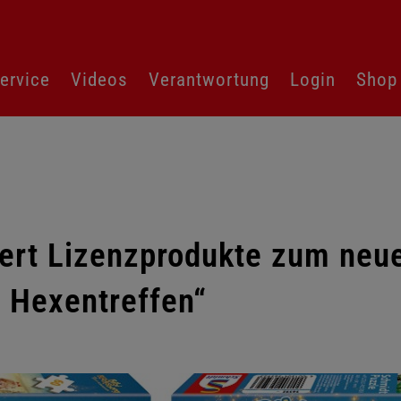
ervice
Videos
Verantwortung
Login
Shop
ert Lizenzprodukte zum neue
 Hexentreffen“