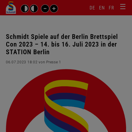
☰
Sprachw
Barrierefrei-
DE
EN
FR
Suchbegriffe
Einstellungen
überspr
überspringen
Navigati
überspr
Schmidt Spiele auf der Berlin Brettspiel
Con 2023 – 14. bis 16. Juli 2023 in der
STATION Berlin
06.07.2023 18:02
von Presse 1