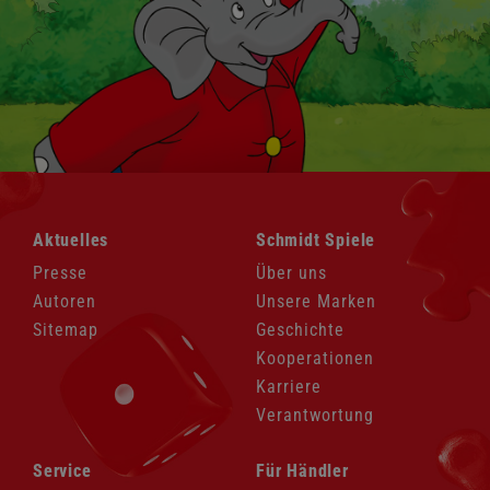
Navigation
Navigation
Aktuelles
Schmidt Spiele
überspringen
überspringen
Presse
Über uns
Autoren
Unsere Marken
Sitemap
Geschichte
Kooperationen
Karriere
Verantwortung
Navigation
Navigation
Service
Für Händler
überspringen
überspringen