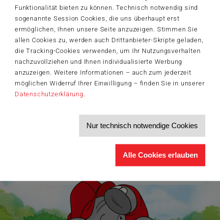
Funktionalität bieten zu können. Technisch notwendig sind
sogenannte Session Cookies, die uns überhaupt erst
Der Schmidt-Spiele-Newsletter
ermöglichen, Ihnen unsere Seite anzuzeigen. Stimmen Sie
Jetzt anmelden und 5€ Willkommensrabatt sichern
allen Cookies zu, werden auch Drittanbieter-Skripte geladen,
die Tracking-Cookies verwenden, um Ihr Nutzungsverhalten
Bleiben Sie auf dem Laufenden zu Neuheiten, Trends und aktuellen
®
Themen rund um Schmidt
Spiele – und sichern Sie sich einen
nachzuvollziehen und Ihnen individualisierte Werbung
Willkommensgutschein in Höhe von 5€ für Ihren nächsten Einkauf im
anzuzeigen. Weitere Informationen – auch zum jederzeit
Schmidt-Spiele-Shop.
möglichen Widerruf Ihrer Einwilligung – finden Sie in unserer
Produktneuheiten und Sortimentserweiterungen
Datenschutzerklärung
.
Aktuelle Themen und Trends aus der Spielewelt
Informationen zu Veranstaltungen und Aktionen
Service-Informationen, z.B. zur Ersatzteilversorgung
Nur technisch notwendige Cookies
Ich möchte den Schmidt-Spiele-Newsletter erhalten. Die Abmeldung ist
jederzeit über den
Abmeldelink
möglich.
Hiermit akzeptiere ich die
Datenschutzbestimmungen
.
Alle Cookies erlauben
>