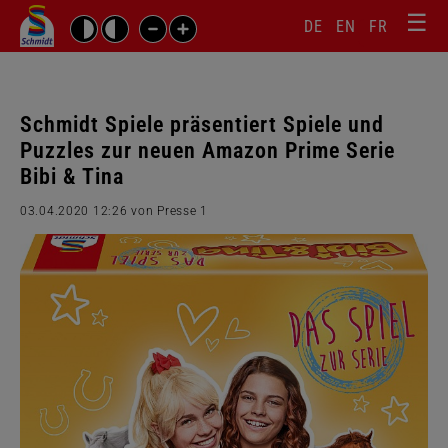
☰
Sprachw
Barrierefrei-
DE
EN
FR
Suchbegriffe
Einstellungen
überspr
überspringen
Navigati
überspr
Schmidt Spiele präsentiert Spiele und
Puzzles zur neuen Amazon Prime Serie
Bibi & Tina
03.04.2020 12:26
von Presse 1