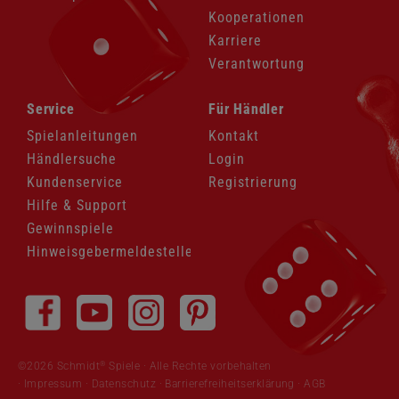
Kooperationen
Karriere
Verantwortung
Navigation
Navigation
Service
Für Händler
überspringen
überspringen
Spielanleitungen
Kontakt
Händlersuche
Login
Kundenservice
Registrierung
Hilfe & Support
Gewinnspiele
Hinweisgebermeldestelle
Navigation
überspringen
®
©2026 Schmidt
Spiele · Alle Rechte vorbehalten
Impressum
·
Datenschutz
·
Barrierefreiheitserklärung
·
AGB