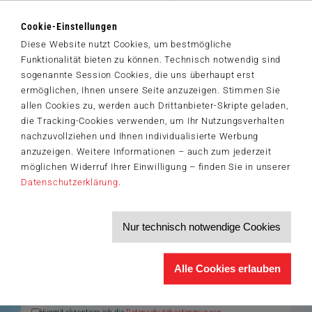
Geschichten der beiden Pferdeliebhaberinnen Bibi und Tina
begeistern Klein und Groß. Neben vielen Filmen, darunter vier
Cookie-Einstellungen
Kinofilme, diversen Hörspielen, laufen die Abenteuer um die
Diese Website nutzt Cookies, um bestmögliche
Junghexe und deren beste Freundin ab dem 03. April auch als neu
Funktionalität bieten zu können. Technisch notwendig sind
produzierte Serie auf Amazon Prime. Daran angelehnt präsentiert
sogenannte Session Cookies, die uns überhaupt erst
der Berliner Spieleverlag Schmidt Spiele nun vier neue Puzzles und
ermöglichen, Ihnen unsere Seite anzuzeigen. Stimmen Sie
zwei Spiele, welche für Spielspaß in den Kinderzimmern sorgen...
allen Cookies zu, werden auch Drittanbieter-Skripte geladen,
die Tracking-Cookies verwenden, um Ihr Nutzungsverhalten
nachzuvollziehen und Ihnen individualisierte Werbung
Der Schmidt-Spiele-Newsletter
anzuzeigen. Weitere Informationen – auch zum jederzeit
Jetzt anmelden und 5€ Willkommensrabatt sichern
möglichen Widerruf Ihrer Einwilligung – finden Sie in unserer
Bleiben Sie auf dem Laufenden zu Neuheiten, Trends und aktuellen
Datenschutzerklärung
.
®
Themen rund um Schmidt
Spiele – und sichern Sie sich einen
Willkommensgutschein in Höhe von 5€ für Ihren nächsten Einkauf im
Schmidt-Spiele-Shop.
Nur technisch notwendige Cookies
Produktneuheiten und Sortimentserweiterungen
Aktuelle Themen und Trends aus der Spielewelt
Informationen zu Veranstaltungen und Aktionen
Service-Informationen, z.B. zur Ersatzteilversorgung
Alle Cookies erlauben
Ich möchte den Schmidt-Spiele-Newsletter erhalten. Die Abmeldung ist
jederzeit über den
Abmeldelink
möglich.
Hiermit akzeptiere ich die
Datenschutzbestimmungen
.