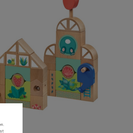
en.
st