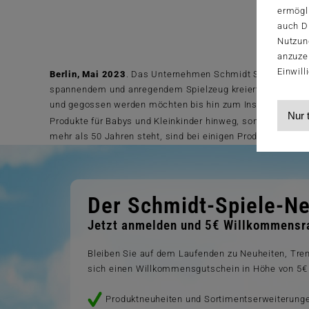
ermögl
auch Dr
Nutzun
anzuze
Einwill
Berlin, Mai 2023
. Das Unternehmen Schmidt Spiele hat fü
spannendem und anregendem Spielzeug kreiert wurde. Die ge
und gegossen werden möchten bis hin zum Insektenhotel, i
Nur 
Produkte für Babys und Kleinkinder hinweg, sondern auch,
mehr als 50 Jahren steht, sind bei einigen Produkten auch T
Der Schmidt-Spiele-Ne
Jetzt anmelden und 5€ Willkommensra
Bleiben Sie auf dem Laufenden zu Neuheiten, Tr
sich einen Willkommensgutschein in Höhe von 5€ 
Produktneuheiten und Sortimentserweiterung