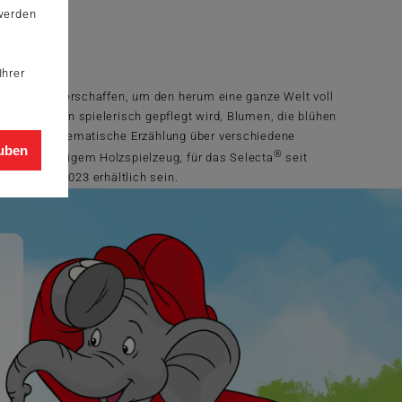
 werden
Ihrer
n Charakter erschaffen, um den herum eine ganze Welt voll
n Kleinsten spielerisch gepflegt wird, Blumen, die blühen
ht nur die thematische Erzählung über verschiedene
auben
®
en hochwertigem Holzspielzeug, für das Selecta
seit
 ab Herbst 2023 erhältlich sein.