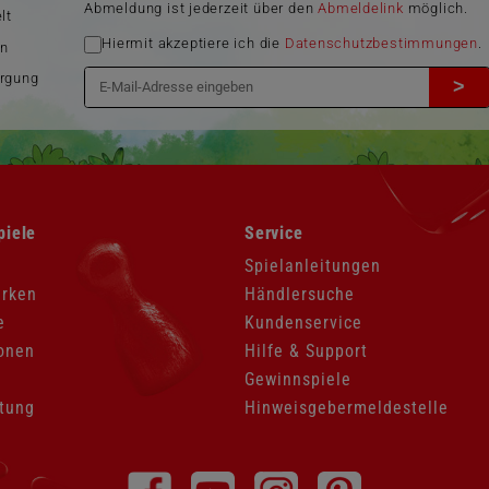
Abmeldung ist jederzeit über den
Abmeldelink
möglich.
lt
Hiermit akzeptiere ich die
Datenschutzbestimmungen
.
en
orgung
>
Navigation
piele
Service
überspringen
Spielanleitungen
arken
Händlersuche
e
Kundenservice
onen
Hilfe & Support
Gewinnspiele
tung
Hinweisgebermeldestelle