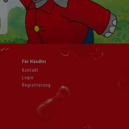
Navigation
Für Händler
überspringen
Kontakt
Login
Registrierung