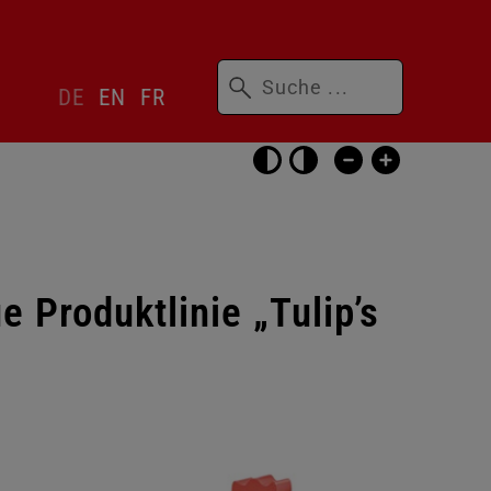
Suchbegriffe
Sprachwechsler
DE
EN
FR
überspringen
Barrierefrei-
Einstellungen
überspringen
 Produktlinie „Tulip’s