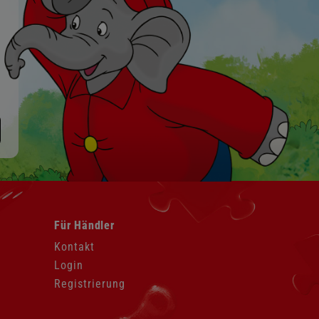
Navigation
Für Händler
überspringen
Kontakt
Login
Registrierung