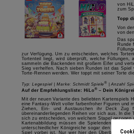
von Hi
zum Spi
Topp di
Von der
von den
Das spa
Runde f
Füllung
zur Verfügung. Um zu entscheiden, welches Tortente
Tortenteil liegt, wird überprüft, welche Füllungen
sammeln die Backenden mit großem Eifer und vertei
Sieg verhelfen. Nach sieben Runden ist das Spiel
Torte-Rennen werden. Wer toppt mit seiner Torte di
®
Typ: Legespiel | Marke: Schmidt Spiele
| Anzahl Spie
®
Auf der Empfehlungsliste:
HiLo
– Dein Königre
Mit der neuen Variante des beliebten Kartenspiels 
eine Fantasy-Welt voller farbenfroher Figuren und 
Ziehen, Ein- und Austauschen ihr Deck Zug f
übereinanderliegenden Reihen vor sich aus. In die 
sich zu entscheiden,
von welchem Stapel gezogen u
Kartenabbildung müssen die Spielenden dabei im
unterschiedlicher Königreiche sogar den Platz. So
Cooki
Spiel vorbei ist. Nur wer hier den Überblick behä