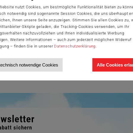
Website nutzt Cookies, um bestmögliche Funktionalität bieten zu könn
igreich“ bietet einen schnellen Spieleinstiegpricht kurzweil
sch notwendig sind sogenannte Session Cookies, die uns überhaupt er
ichen, Ihnen unsere Seite anzuzeigen. Stimmen Sie allen Cookies zu,
pielende: 2-4 | Alter: ab 6 Jahren | Zeit: ca. 15 Minuten | Prei
ittanbieter-Skripte geladen, die Tracking-Cookies verwenden, um Ihr
s und Christoph Schlewinski das Thema Varianten noch ei
gsverhalten nachzuvollziehen und Ihnen individualisierte Werbung
e zu kreieren, nicht minder komplex gegenüber der Schaffung 
igen. Weitere Informationen – auch zum jederzeit möglichen Widerruf 
uen, welche Bestandteile für Kinder umsetzbar sind und eine
igung – finden Sie in unserer
Datenschutzerklärung
.
hnen die Daumen für Topp die Torte drücken und auf die Verl
technisch notwendige Cookies
Alle Cookies erl
KiB)
wsletter
batt sichern