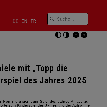
Suchbegriffe
Sprachwechsler
DE
EN
FR
überspringen
Barrierefrei-
Einstellungen
überspringen
iele mit „Topp die
erspiel des Jahres 2025
r Nominierungen zum Spiel des Jahres Anlass zur
Torte zum Kinderspiel des Jahres und der Aufnahme