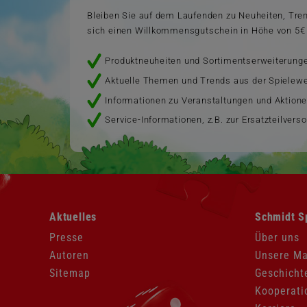
Bleiben Sie auf dem Laufenden zu Neuheiten, Tr
sich einen Willkommensgutschein in Höhe von 5€ 
Produktneuheiten und Sortimentserweiterung
Aktuelle Themen und Trends aus der Spielewe
Informationen zu Veranstaltungen und Aktion
Service-Informationen, z.B. zur Ersatzteilvers
Navigation
Navigation
Aktuelles
Schmidt S
überspringen
überspringen
Presse
Über uns
Autoren
Unsere M
Sitemap
Geschicht
Kooperati