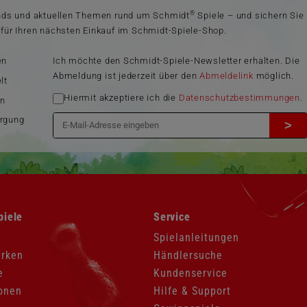
®
ends und aktuellen Themen rund um Schmidt
Spiele – und sichern Sie
für Ihren nächsten Einkauf im Schmidt-Spiele-Shop.
en
Ich möchte den Schmidt-Spiele-Newsletter erhalten. Die
Abmeldung ist jederzeit über den
Abmeldelink
möglich.
lt
Hiermit akzeptiere ich die
Datenschutzbestimmungen
.
en
orgung
>
Navigation
piele
Service
überspringen
Spielanleitungen
arken
Händlersuche
e
Kundenservice
onen
Hilfe & Support