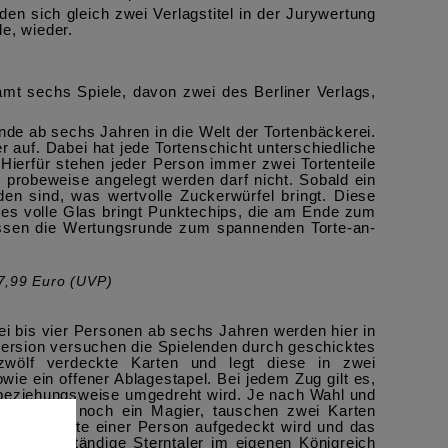
den sich gleich zwei Verlagstitel in der Jurywertung
e, wieder.
amt sechs Spiele, davon zwei des Berliner Verlags,
ende ab sechs Jahren in die Welt der Tortenbäckerei.
r auf. Dabei hat jede Tortenschicht unterschiedliche
 Hierfür stehen jeder Person immer zwei Tortenteile
r probeweise angelegt werden darf nicht. Sobald ein
nden sind, was wertvolle Zuckerwürfel bringt. Diese
des volle Glas bringt Punktechips, die am Ende zum
lassen die Wertungsrunde zum spannenden Torte-an-
27,99 Euro
(UVP)
i bis vier Personen ab sechs Jahren werden hier in
lversion versuchen die Spielenden durch geschicktes
wölf verdeckte Karten und legt diese in zwei
ie ein offener Ablagestapel. Bei jedem Zug gilt es,
beziehungsweise umgedreht wird. Je nach Wahl und
eint dann noch ein Magier, tauschen zwei Karten
 letzte Karte einer Person aufgedeckt wird und das
ele vollständige Sterntaler im eigenen Königreich