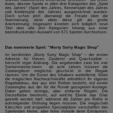
Autor, dessen Spiele in allen drei Kategorien des „Spiel
des Jahres“ (Spiel des Jahres, Kennerspiel des Jahres
und Kinderspiel des Jahres) ausgezeichnet wurden.
Doch schon jetzt überwiegt die Freude über die
Nominierung, denn allein diese gilt als große
Anerkennung: Insgesamt konnten sich lediglich neun
Titel über alle drei Kategorien hinweg aus einer
beeindruckenden Auswahl von 571 Spielen durchsetzen.
Das nominierte Spiel: “Morty Sorty Magic Shop”
Im berühmten „Morty Sorty Magic Shop“ – der ersten
Adresse für Hexen, Zauberer und Quacksalber –
herrscht reger Andrang. Die angehenden zwei bis vier
Sortiermeister:innen
ab acht Jahren müssen die
Zutatengläser möglichst geschickt in die Regale
räumen. Um die Gunst des Inhabers wetteifernd, füllen
die magischen Nachwuchskräfte allmählich ihr eigenes
Regaltableau, das aus drei Reihen besteht, mit einem
Zutatenglas aus der für die Runde gezogenen Auslage.
Dabei gelten strenge, aber einfache Regeln: Die
Deckelfarbe bestimmt, auf welche Ebene das Glas
gestellt werden darf, während die Zahlen pro Reihe in
aufsteigender Ordnung liegen müssen. Die magischen
Kätzchen und erspielten Spezialgläser verschaffen den
Spielenden kleine, aber feine Vorteile beim Einräumen.