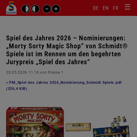
☰
Sprachw
Barrierefrei-
DE
EN
FR
Suchbegriffe
Einstellungen
überspr
überspringen
Navigati
überspr
Spiel des Jahres 2026 – Nominierungen:
„Morty Sorty Magic Shop“ von Schmidt®
Spiele ist im Rennen um den begehrten
Jurypreis „Spiel des Jahres“
20.05.2026 11:16
von Presse 1
PM_Spiel des Jahres 2026_Nominierung_Schmidt Spiele.pdf
(326,4 KiB)