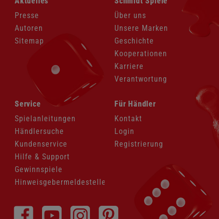
Aktuelles
Schmidt Spiele
überspringen
überspringen
Presse
Über uns
Autoren
Unsere Marken
Sitemap
Geschichte
Kooperationen
Karriere
Verantwortung
Navigation
Navigation
Service
Für Händler
überspringen
überspringen
Spielanleitungen
Kontakt
Händlersuche
Login
Kundenservice
Registrierung
Hilfe & Support
Gewinnspiele
Hinweisgebermeldestelle
Navigation
überspringen