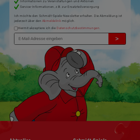
Informationen zu Veranstaltungen und Aktionen
Service-Informationen, z.B. zur Ersatzteilversorgung
Ich möchte den Schmidt-Spiele-Newsletter erhalten. Die Abmeldung ist
jederzeit über den
Abmeldelink
möglich.
Hiermit akzeptiere ich die
Datenschutzbestimmungen
.
>
Navigation
Navigation