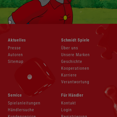
Navigation
Navigation
Aktuelles
Schmidt Spiele
überspringen
überspringen
Presse
Über uns
Autoren
Unsere Marken
Sitemap
Geschichte
Kooperationen
Karriere
Verantwortung
Navigation
Navigation
Service
Für Händler
überspringen
überspringen
Spielanleitungen
Kontakt
Händlersuche
Login
Kundenservice
Registrierung