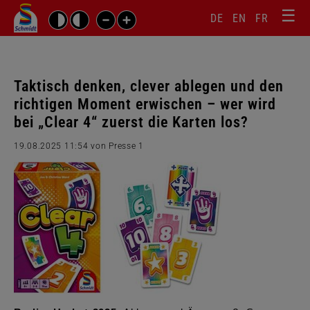
☰
Sprachw
Barrierefrei-
DE
EN
FR
Suchbegriffe
Einstellungen
überspr
überspringen
Navigati
überspr
Taktisch denken, clever ablegen und den
richtigen Moment erwischen – wer wird
bei „Clear 4“ zuerst die Karten los?
19.08.2025 11:54
von Presse 1