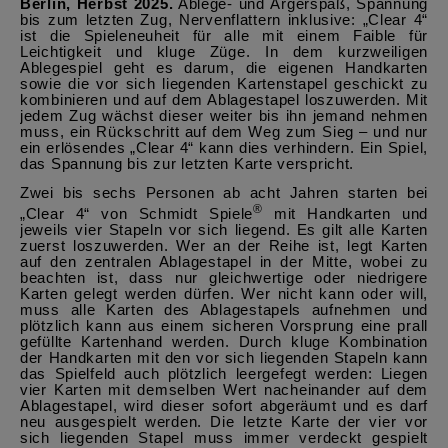
Berlin, Herbst 2025.
Ablege- und Ärgerspaß, Spannung
bis zum letzten Zug, Nervenflattern inklusive: „Clear 4“
ist die Spieleneuheit für alle mit einem Faible für
Leichtigkeit und kluge Züge. In dem kurzweiligen
Ablegespiel geht es darum, die eigenen Handkarten
sowie die vor sich liegenden Kartenstapel geschickt zu
kombinieren und auf dem Ablagestapel loszuwerden. Mit
jedem Zug wächst dieser weiter bis ihn jemand nehmen
muss, ein Rückschritt auf dem Weg zum Sieg – und nur
ein erlösendes „Clear 4“ kann dies verhindern. Ein Spiel,
das Spannung bis zur letzten Karte verspricht.
Zwei bis sechs Personen ab acht Jahren starten bei
®
„Clear 4“ von Schmidt Spiele
mit Handkarten und
jeweils vier Stapeln vor sich liegend. Es gilt alle Karten
zuerst loszuwerden. Wer an der Reihe ist, legt Karten
auf den zentralen Ablagestapel in der Mitte, wobei zu
beachten ist, dass nur gleichwertige oder niedrigere
Karten gelegt werden dürfen. Wer nicht kann oder will,
muss alle Karten des Ablagestapels aufnehmen und
plötzlich kann aus einem sicheren Vorsprung eine prall
gefüllte Kartenhand werden. Durch kluge Kombination
der Handkarten mit den vor sich liegenden Stapeln kann
das Spielfeld auch plötzlich leergefegt werden: Liegen
vier Karten mit demselben Wert nacheinander auf dem
Ablagestapel, wird dieser sofort abgeräumt und es darf
neu ausgespielt werden. Die letzte Karte der vier vor
sich liegenden Stapel muss immer verdeckt gespielt