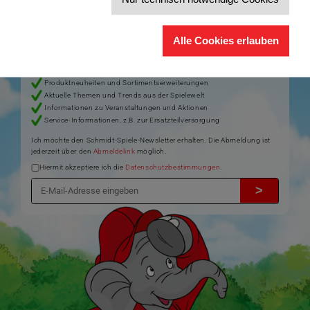
Jetzt anmelden und 5€ Willkommensrabatt sichern
Bleiben Sie auf dem Laufenden zu Neuheiten, Trends und aktuellen
®
Alle Cookies erlauben
Themen rund um Schmidt
Spiele – und sichern Sie sich einen
Willkommensgutschein in Höhe von 5€ für Ihren nächsten Einkauf im
Schmidt-Spiele-Shop.
Produktneuheiten und Sortimentserweiterungen
Aktuelle Themen und Trends aus der Spielewelt
Informationen zu Veranstaltungen und Aktionen
Service-Informationen, z.B. zur Ersatzteilversorgung
Ich möchte den Schmidt-Spiele-Newsletter erhalten. Die Abmeldung ist
jederzeit über den
Abmeldelink
möglich.
Hiermit akzeptiere ich die
Datenschutzbestimmungen
.
>