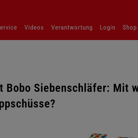
ervice
Videos
Verantwortung
Login
Shop
t Bobo Siebenschläfer: Mit
appschüsse?