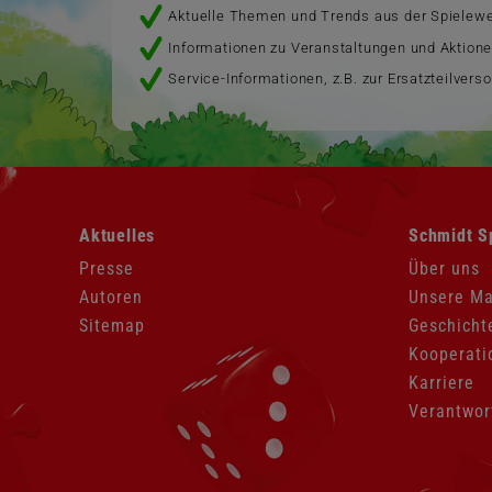
Aktuelle Themen und Trends aus der Spielewe
Informationen zu Veranstaltungen und Aktion
Service-Informationen, z.B. zur Ersatzteilvers
Navigation
Navigation
Aktuelles
Schmidt S
überspringen
überspringen
Presse
Über uns
Autoren
Unsere M
Sitemap
Geschicht
Kooperati
Karriere
Verantwor
Navigation
überspringen