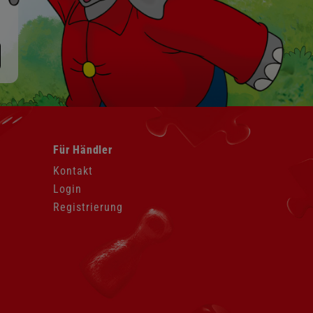
Navigation
Für Händler
überspringen
Kontakt
Login
Registrierung