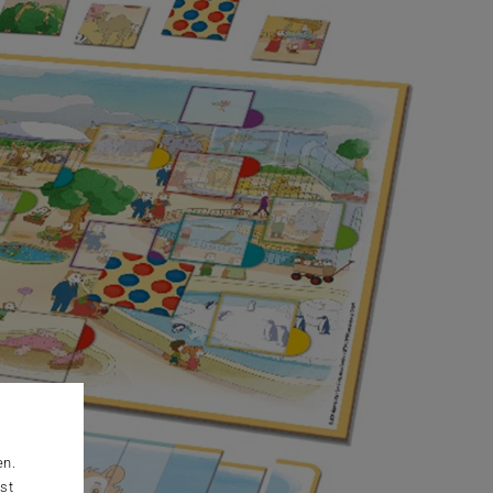
en.
st