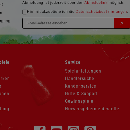
Abmeldung ist jederzeit über den
Abmeldelink
möglich.
lt
Hiermit akzeptiere ich die
Datenschutzbestimmungen
.
en
orgung
>
Navigation
piele
Service
überspringen
Spielanleitungen
arken
Händlersuche
e
Kundenservice
onen
Hilfe & Support
Gewinnspiele
tung
Hinweisgebermeldestelle