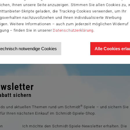
ichen, Ihnen unsere Seite anzuzeigen. Stimmen Sie allen Cookies zu,
ittanbieter-Skripte geladen, die Tracking-Cookies verwenden, um Ihr
gsverhalten nachzuvollziehen und Ihnen individualisierte Werbung
igen. Weitere Informationen – auch zum jederzeit möglichen Widerruf 
igung – finden Sie in unserer
Datenschutzerklärung
.
nen Eltern in den Zoo zu gehen. Dort warten viele spannende Tiere in a
technisch notwendige Cookies
Alle Cookies erl
 doch lieber die großen Elefanten? Fest steht, er möchte von allen e
 Merkspiel von Schmidt Spiele® ist für ein bis vier Personen ab dre
wsletter
batt sichern
®
ends und aktuellen Themen rund um Schmidt
Spiele – und sichern Sie
für Ihren nächsten Einkauf im Schmidt-Spiele-Shop.
en
Ich möchte den Schmidt-Spiele-Newsletter erhalten. Die