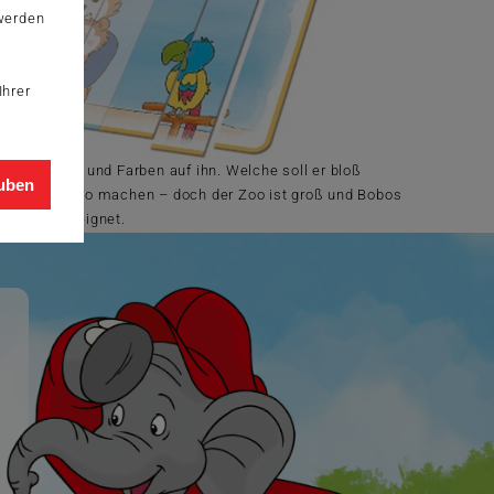
 werden
Ihrer
llen Formen und Farben auf ihn. Welche soll er bloß
auben
in schönes Foto machen – doch der Zoo ist groß und Bobos
i Jahren geeignet.