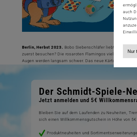
ermögl
auch Dr
Nutzun
anzuze
Einwill
Berlin, Herbst 2023.
Bobo Siebenschläfer liebt es, mit sei
Nur 
zuerst besuchen? Die rosaroten Flamingos vielleicht? Oder
Augen werden langsam schwer. Das neue Kärtchen-Such- und
Der Schmidt-Spiele-Ne
Jetzt anmelden und 5€ Willkommensra
Bleiben Sie auf dem Laufenden zu Neuheiten, Tr
sich einen Willkommensgutschein in Höhe von 5€ 
Produktneuheiten und Sortimentserweiterung