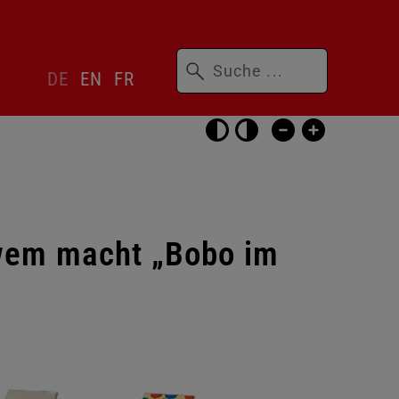
Suchbegriffe
Sprachwechsler
DE
EN
FR
überspringen
Barrierefrei-
Einstellungen
überspringen
 wem macht „Bobo im