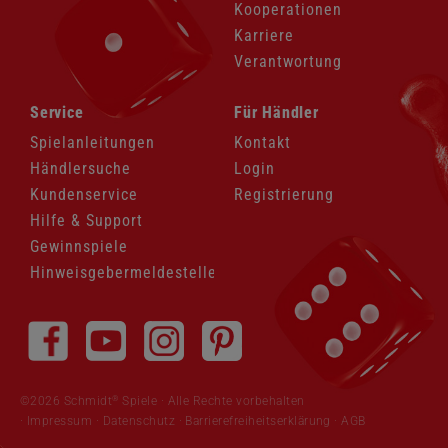
Kooperationen
Karriere
Verantwortung
Navigation
Navigation
Service
Für Händler
überspringen
überspringen
Spielanleitungen
Kontakt
Händlersuche
Login
Kundenservice
Registrierung
Hilfe & Support
Gewinnspiele
Hinweisgebermeldestelle
Navigation
überspringen
®
©2026 Schmidt
Spiele · Alle Rechte vorbehalten
Impressum
·
Datenschutz
·
Barrierefreiheitserklärung
·
AGB