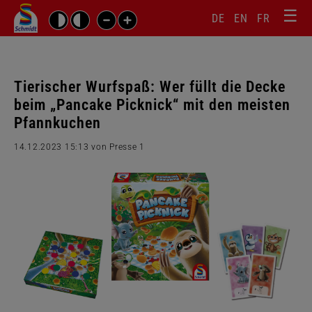
☰
Sprachw
Barrierefrei-
DE
EN
FR
Suchbegriffe
Einstellungen
überspr
überspringen
Navigati
überspr
Tierischer Wurfspaß: Wer füllt die Decke
beim „Pancake Picknick“ mit den meisten
Pfannkuchen
14.12.2023 15:13
von Presse 1