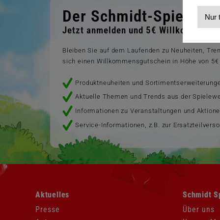
Der Schmidt-Spiele-Ne
Nur 
Jetzt anmelden und 5€ Willkommensra
Bleiben Sie auf dem Laufenden zu Neuheiten, Tr
sich einen Willkommensgutschein in Höhe von 5€ 
Produktneuheiten und Sortimentserweiterung
Aktuelle Themen und Trends aus der Spielewe
Informationen zu Veranstaltungen und Aktion
Service-Informationen, z.B. zur Ersatzteilvers
Navigation
Navigation
Aktuelles
Schmidt S
überspringen
überspringen
Presse
Über uns