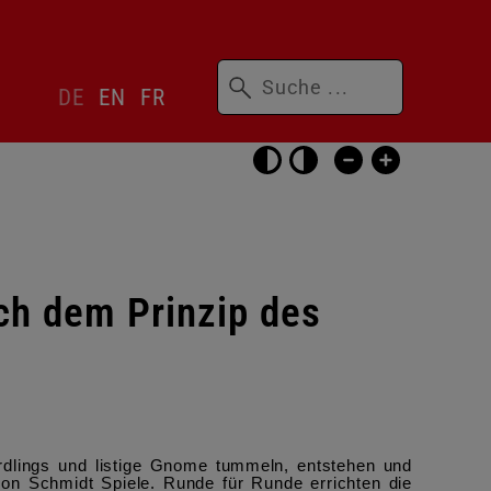
Suchbegriffe
Sprachwechsler
DE
EN
FR
überspringen
Barrierefrei-
Einstellungen
überspringen
ch dem Prinzip des
rdlings und listige Gnome tummeln, entstehen und
von Schmidt Spiele. Runde für Runde errichten die