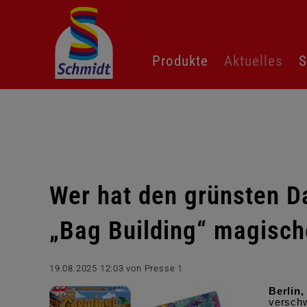
Navigation
Produkte
Aktuelles
S
überspringen
Wer hat den grünsten D
„Bag Building“ magisc
19.08.2025 12:03
von Presse 1
Berlin,
verschw