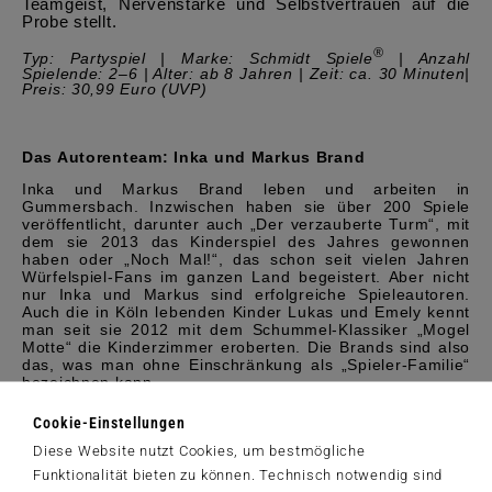
Teamgeist, Nervenstärke und Selbstvertrauen auf die
Probe stellt.
®
Typ: Partyspiel | Marke: Schmidt Spiele
| Anzahl
Spielende: 2–6 | Alter: ab 8 Jahren | Zeit: ca. 30 Minuten|
Preis
: 30,99 Euro (UVP)
Das Autorenteam: Inka und Markus Brand
Inka und Markus Brand leben und arbeiten in
Gummersbach. Inzwischen haben sie über 200 Spiele
veröffentlicht, darunter auch „Der verzauberte Turm“, mit
dem sie 2013 das Kinderspiel des Jahres gewonnen
haben oder „Noch Mal!“, das schon seit vielen Jahren
Würfelspiel-Fans im ganzen Land begeistert. Aber nicht
nur Inka und Markus sind erfolgreiche Spieleautoren.
Auch die in Köln lebenden Kinder Lukas und Emely kennt
man seit sie 2012 mit dem Schummel-Klassiker „Mogel
Motte“ die Kinderzimmer eroberten. Die Brands sind also
das, was man ohne Einschränkung als „Spieler-Familie“
bezeichnen kann.
Cookie-Einstellungen
Diese Website nutzt Cookies, um bestmögliche
Funktionalität bieten zu können. Technisch notwendig sind
Über Schmidt Spiele