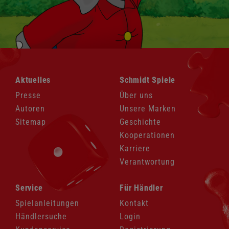
Navigation
Navigation
Aktuelles
Schmidt Spiele
überspringen
überspringen
Presse
Über uns
Autoren
Unsere Marken
Sitemap
Geschichte
Kooperationen
Karriere
Verantwortung
Navigation
Navigation
Service
Für Händler
überspringen
überspringen
Spielanleitungen
Kontakt
Händlersuche
Login