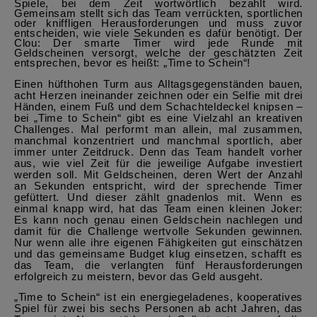
Spiele, bei dem Zeit wortwörtlich bezahlt wird.
Gemeinsam stellt sich das Team verrückten, sportlichen
oder kniffligen Herausforderungen und muss zuvor
entscheiden, wie viele Sekunden es dafür benötigt. Der
Clou: Der smarte Timer wird jede Runde mit
Geldscheinen versorgt, welche der geschätzten Zeit
entsprechen, bevor es heißt: „Time to Schein“!
Einen hüfthohen Turm aus Alltagsgegenständen bauen,
acht Herzen ineinander zeichnen oder ein Selfie mit drei
Händen, einem Fuß und dem Schachteldeckel knipsen –
bei „Time to Schein“ gibt es eine Vielzahl an kreativen
Challenges. Mal performt man allein, mal zusammen,
manchmal konzentriert und manchmal sportlich, aber
immer unter Zeitdruck. Denn das Team handelt vorher
aus, wie viel Zeit für die jeweilige Aufgabe investiert
werden soll. Mit Geldscheinen, deren Wert der Anzahl
an Sekunden entspricht, wird der sprechende Timer
gefüttert. Und dieser zählt gnadenlos mit. Wenn es
einmal knapp wird, hat das Team einen kleinen Joker:
Es kann noch genau einen Geldschein nachlegen und
damit für die Challenge wertvolle Sekunden gewinnen.
Nur wenn alle ihre eigenen Fähigkeiten gut einschätzen
und das gemeinsame Budget klug einsetzen, schafft es
das Team, die verlangten fünf Herausforderungen
erfolgreich zu meistern, bevor das Geld ausgeht.
„Time to Schein“ ist ein energiegeladenes, kooperatives
Spiel für zwei bis sechs Personen ab acht Jahren, das