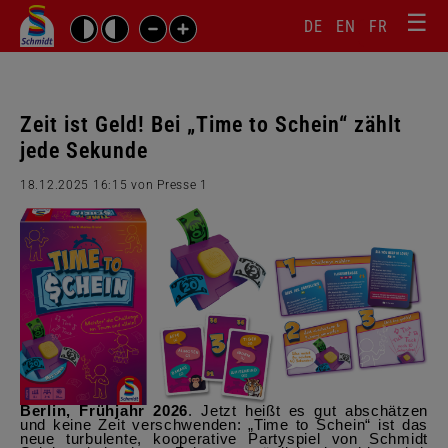
☰
Sprachw
Barrierefrei-
DE
EN
FR
Suchbegriffe
Einstellungen
überspr
überspringen
Navigati
überspr
Zeit ist Geld! Bei „Time to Schein“ zählt
jede Sekunde
18.12.2025 16:15
von Presse 1
Berlin, Frühjahr 2026
. Jetzt heißt es gut abschätzen
und keine Zeit verschwenden: „Time to Schein“ ist das
neue turbulente, kooperative Partyspiel von Schmidt