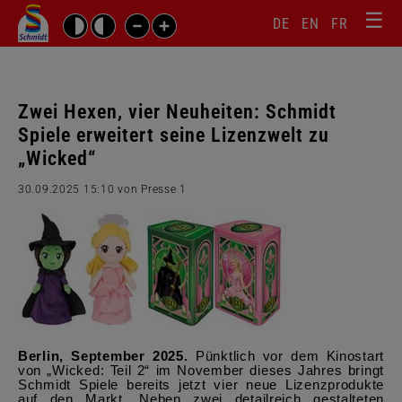
☰
Sprachw
Barrierefrei-
DE
EN
FR
Suchbegriffe
Einstellungen
überspr
überspringen
Navigati
überspr
Zwei Hexen, vier Neuheiten: Schmidt
Spiele erweitert seine Lizenzwelt zu
„Wicked“
30.09.2025 15:10
von Presse 1
Berlin, September 2025.
Pünktlich vor dem Kinostart
von „Wicked: Teil 2“ im November dieses Jahres bringt
Schmidt Spiele bereits jetzt vier neue Lizenzprodukte
auf den Markt. Neben zwei detailreich gestalteten