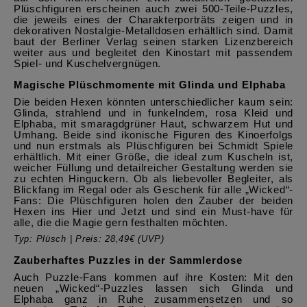
Plüschfiguren erscheinen auch zwei 500-Teile-Puzzles,
die jeweils eines der Charakterporträts zeigen und in
dekorativen Nostalgie-Metalldosen erhältlich sind. Damit
baut der Berliner Verlag seinen starken Lizenzbereich
weiter aus und begleitet den Kinostart mit passendem
Spiel- und Kuschelvergnügen.
Magische Plüschmomente mit Glinda und Elphaba
Die beiden Hexen könnten unterschiedlicher kaum sein:
Glinda, strahlend und in funkelndem, rosa Kleid und
Elphaba, mit smaragdgrüner Haut, schwarzem Hut und
Umhang. Beide sind ikonische Figuren des Kinoerfolgs
und nun erstmals als Plüschfiguren bei Schmidt Spiele
erhältlich. Mit einer Größe, die ideal zum Kuscheln ist,
weicher Füllung und detailreicher Gestaltung werden sie
zu echten Hinguckern. Ob als liebevoller Begleiter, als
Blickfang im Regal oder als Geschenk für alle „Wicked“-
Fans: Die Plüschfiguren holen den Zauber der beiden
Hexen ins Hier und Jetzt und sind ein Must-have für
alle, die die Magie gern festhalten möchten.
Typ: Plüsch | Preis: 28,49€ (UVP)
Zauberhaftes Puzzles in der Sammlerdose
Auch Puzzle-Fans kommen auf ihre Kosten: Mit den
neuen „Wicked“-Puzzles lassen sich Glinda und
Elphaba ganz in Ruhe zusammensetzen und so