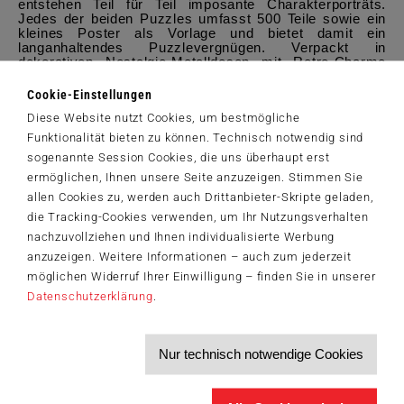
entstehen Teil für Teil imposante Charakterporträts.
Jedes der beiden Puzzles umfasst 500 Teile sowie ein
kleines Poster als Vorlage und bietet damit ein
langanhaltendes Puzzlevergnügen. Verpackt in
dekorativen Nostalgie-Metalldosen mit Retro-Charme
sind sie ein echter Blickfang im Regal. So wird aus dem
Puzzle nicht nur ein Bild, sondern auch ein
Cookie-Einstellungen
Erinnerungsstück an die Magie von „Wicked“.
Diese Website nutzt Cookies, um bestmögliche
Typ: Puzzle | Anzahl Spielende: ab 1 Person | Alter: ab 10
Funktionalität bieten zu können. Technisch notwendig sind
Jahren | Preis: 15,99€ (UVP)
sogenannte Session Cookies, die uns überhaupt erst
ermöglichen, Ihnen unsere Seite anzuzeigen. Stimmen Sie
PM_Schmidt Spiele mit Neuheiten zu Wicked Teil 2.pdf
(278,7
allen Cookies zu, werden auch Drittanbieter-Skripte geladen,
KiB)
die Tracking-Cookies verwenden, um Ihr Nutzungsverhalten
nachzuvollziehen und Ihnen individualisierte Werbung
anzuzeigen. Weitere Informationen – auch zum jederzeit
möglichen Widerruf Ihrer Einwilligung – finden Sie in unserer
Datenschutzerklärung
.
Der Schmidt-Spiele-Newsletter
Jetzt anmelden und 5€ Willkommensrabatt sichern
Bleiben Sie auf dem Laufenden zu Neuheiten, Trends und aktuellen
Nur technisch notwendige Cookies
®
Themen rund um Schmidt
Spiele – und sichern Sie sich einen
Willkommensgutschein in Höhe von 5€ für Ihren nächsten Einkauf im
Schmidt-Spiele-Shop.