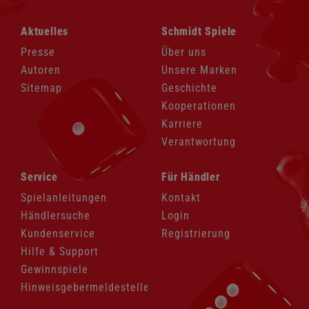
Navigation
Navigation
Aktuelles
Schmidt Spiele
überspringen
überspringen
Presse
Über uns
Autoren
Unsere Marken
Sitemap
Geschichte
Kooperationen
Karriere
Verantwortung
Navigation
Navigation
Service
Für Händler
überspringen
überspringen
Spielanleitungen
Kontakt
Händlersuche
Login
Kundenservice
Registrierung
Hilfe & Support
Gewinnspiele
Hinweisgebermeldestelle