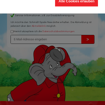
Alle Cookies erlauben
Produktneuheiten und Sortimentserweiterungen
Aktuelle Themen und Trends aus der Spielewelt
Informationen zu Veranstaltungen und Aktionen
Service-Informationen, z.B. zur Ersatzteilversorgung
Ich möchte den Schmidt-Spiele-Newsletter erhalten. Die Abmeldung ist
jederzeit über den
Abmeldelink
möglich.
Hiermit akzeptiere ich die
Datenschutzbestimmungen
.
>