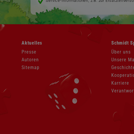
Service-Informationen, z.B. zur Ersatzteilvers
Navigation
Navigation
Aktuelles
Schmidt S
überspringen
überspringen
Presse
Über uns
Autoren
Unsere M
Sitemap
Geschicht
Kooperati
Karriere
Verantwor
Navigation
überspringen