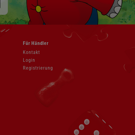
Navigation
Für Händler
überspringen
Kontakt
Login
Registrierung