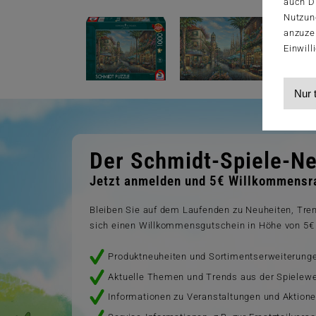
auch Dr
Nutzun
anzuze
Einwill
Nur 
Der Schmidt-Spiele-Ne
Jetzt anmelden und 5€ Willkommensra
Bleiben Sie auf dem Laufenden zu Neuheiten, Tr
sich einen Willkommensgutschein in Höhe von 5€ 
Produktneuheiten und Sortimentserweiterung
Aktuelle Themen und Trends aus der Spielewe
Informationen zu Veranstaltungen und Aktion