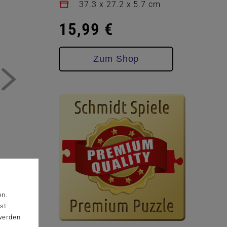
37.3 x 27.2 x 5.7 cm
15,99 €
Zum Shop
en.
st
 werden