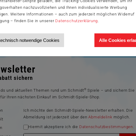
ittanbieter-Skripte geladen, die Tracking-Cookies verwenden, um Ihr
gsverhalten nachzuvollziehen und Ihnen individualisierte Werbung
igen. Weitere Informationen – auch zum jederzeit möglichen Widerruf 
igung – finden Sie in unserer
Datenschutzerklärung
.
technisch notwendige Cookies
Alle Cookies erl
wsletter
batt sichern
®
ends und aktuellen Themen rund um Schmidt
Spiele – und sichern Sie
für Ihren nächsten Einkauf im Schmidt-Spiele-Shop.
en
Ich möchte den Schmidt-Spiele-Newsletter erhalten. Die
Abmeldung ist jederzeit über den
Abmeldelink
möglich.
lt
Hiermit akzeptiere ich die
Datenschutzbestimmungen
.
en