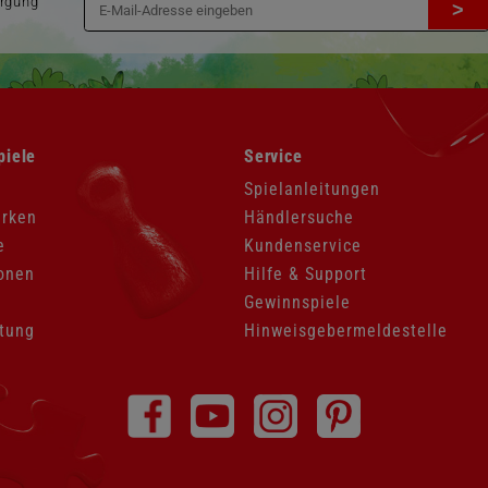
orgung
>
Navigation
piele
Service
überspringen
Spielanleitungen
arken
Händlersuche
e
Kundenservice
onen
Hilfe & Support
Gewinnspiele
tung
Hinweisgebermeldestelle