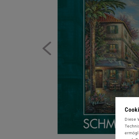
Cooki
Diese 
Techni
ermögl