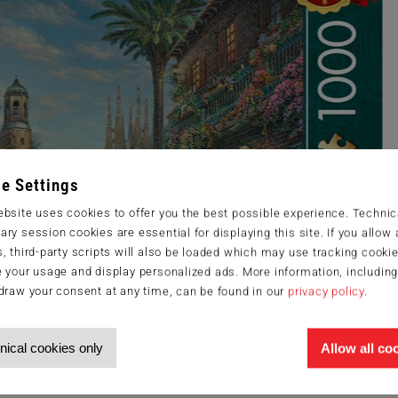
e Settings
bsite uses cookies to offer you the best possible experience. Technic
ry session cookies are essential for displaying this site. If you allow a
, third-party scripts will also be loaded which may use tracking cookie
 your usage and display personalized ads. More information, includin
draw your consent at any time, can be found in our
privacy policy
.
nical cookies only
Allow all co