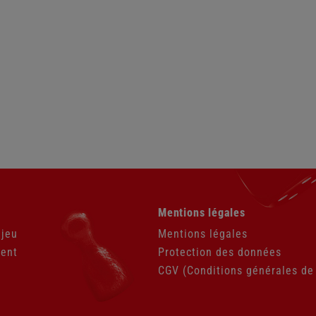
Aller
Mentions légales
au
contenu
 jeu
Mentions légales
ient
Protection des données
CGV (Conditions générales de