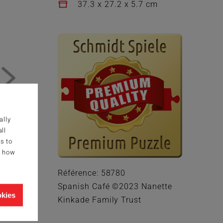
37.3 x 27.2 x 5.7 cm
ally
ll
s to
g how
Référence: 58780
Spanish Café ©2023 Nanette
okies
Kinkade Family Trust