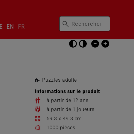
Mots-
ser
E
EN
FR
clés
cteur
gue
Passer
les
réglages
d’accessibilité
Puzzles adulte
Informations sur le produit
à partir de 12 ans
à partir de 1 joueurs
69.3 x 49.3 cm
1000 pièces