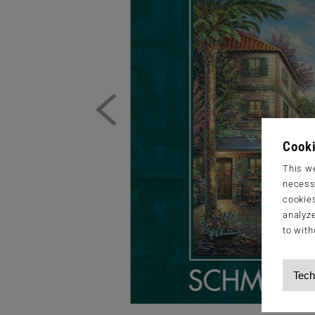
Cooki
This we
necessa
cookies
analyze
to with
Tech