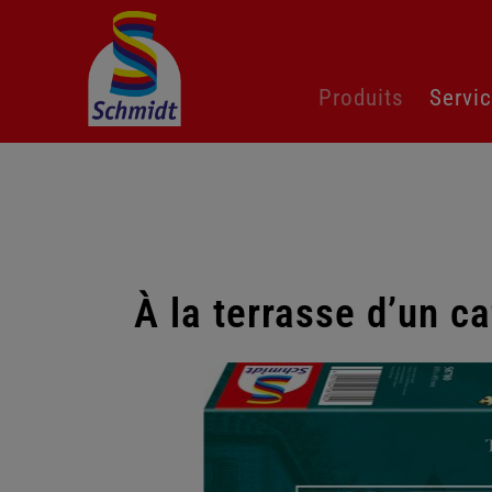
Aller
Produits
Servi
au
contenu
À la terrasse d’un c
Passer
la
galerie