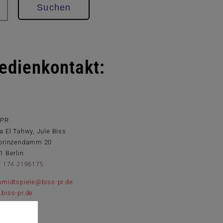
Suchen
edienkontakt:
 PR
a El Tahwy, Jule Biss
prinzendamm 20
1 Berlin
9 174 2196175
hmidtspiele@biss-pr.de
biss-pr.de