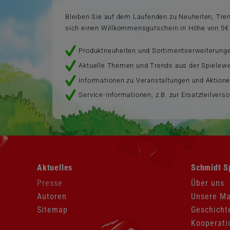
Bleiben Sie auf dem Laufenden zu Neuheiten, Tr
sich einen Willkommensgutschein in Höhe von 5€ 
Produktneuheiten und Sortimentserweiterung
Aktuelle Themen und Trends aus der Spielewe
Informationen zu Veranstaltungen und Aktion
Service-Informationen, z.B. zur Ersatzteilvers
Navigation
Navigation
Aktuelles
Schmidt S
überspringen
überspringen
Presse
Über uns
Autoren
Unsere M
Sitemap
Geschicht
Kooperati