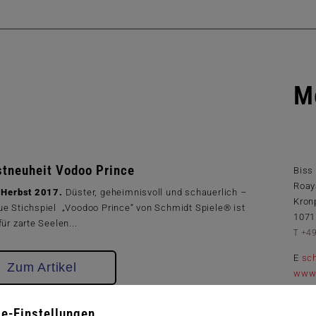
M
tneuheit Vodoo Prince
Biss
Roay
, Herbst 2017.
Düster, geheimnisvoll und schauerlich –
Kron
ue Stichspiel „Voodoo Prince“ von Schmidt Spiele® ist
1071
für zarte Seelen...
T +4
E
sc
Zum Artikel
www.
e-Einstellungen