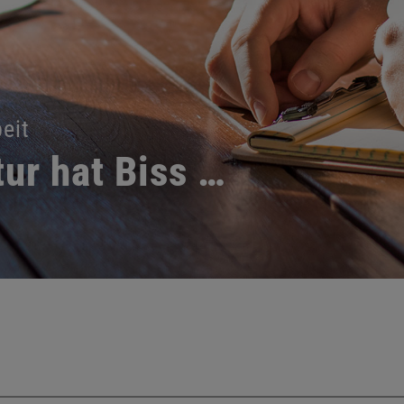
eit
ur hat Biss …