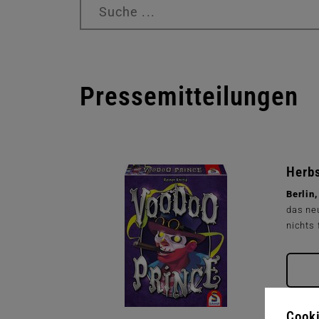
Suchbegriffe
Pressemitteilungen
Herbs
Berlin
das ne
nichts 
Cooki