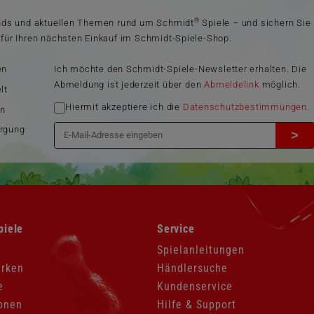
®
ends und aktuellen Themen rund um Schmidt
Spiele – und sichern Sie
für Ihren nächsten Einkauf im Schmidt-Spiele-Shop.
en
Ich möchte den Schmidt-Spiele-Newsletter erhalten. Die
Abmeldung ist jederzeit über den
Abmeldelink
möglich.
lt
Hiermit akzeptiere ich die
Datenschutzbestimmungen
.
en
orgung
>
Navigation
piele
Service
überspringen
Spielanleitungen
arken
Händlersuche
e
Kundenservice
onen
Hilfe & Support