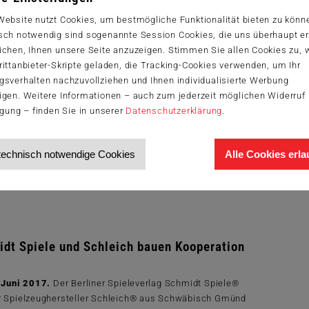
Website nutzt Cookies, um bestmögliche Funktionalität bieten zu könn
sch notwendig sind sogenannte Session Cookies, die uns überhaupt er
tneuheit Wo ist Benjamin
ichen, Ihnen unsere Seite anzuzeigen. Stimmen Sie allen Cookies zu,
ittanbieter-Skripte geladen, die Tracking-Cookies verwenden, um Ihr
, Herbst 2017.
Zuckerstückchen, rote Mütze und jeden
gsverhalten nachzuvollziehen und Ihnen individualisierte Werbung
n neues Abenteuer – das kann nur Benjamin Blümchen®
igen. Weitere Informationen – auch zum jederzeit möglichen Widerruf 
eit 40 Jahren begrüßt...
igung – finden Sie in unserer
Datenschutzerklärung
.
Zum Artikel
technisch notwendige Cookies
Alle Cookies erl
dt Spiele und Schleich bauen Kooperation
, Juni 2017.
Der Berliner Spieleverlag Schmidt Spiele®
r Spielzeughersteller Schleich® aus Schwäbisch Gmünd