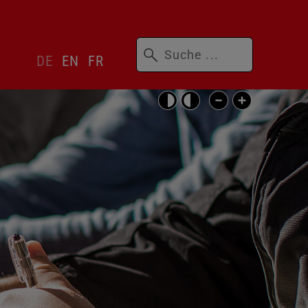
Suchbegriffe
Sprachwechsler
DE
EN
FR
überspringen
Barrierefrei-
Einstellungen
überspringen