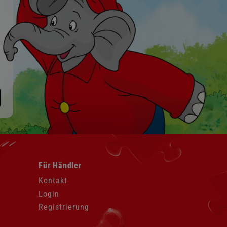
Navigation
Für Händler
überspringen
Kontakt
Login
Registrierung