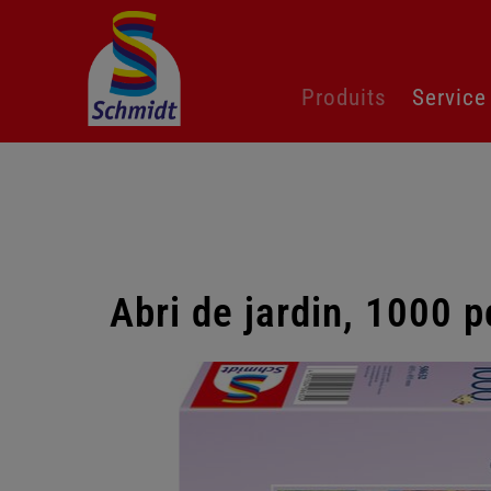
Aller
Produits
Service
au
contenu
Abri de jardin, 1000 p
Passer
la
galerie