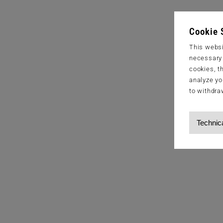
Cookie 
This websi
necessary s
cookies, t
analyze yo
to withdra
Technic