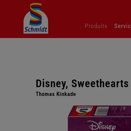
Aller
Produits
Servi
au
contenu
Disney, Sweethearts
Thomas Kinkade
Passer
la
galerie