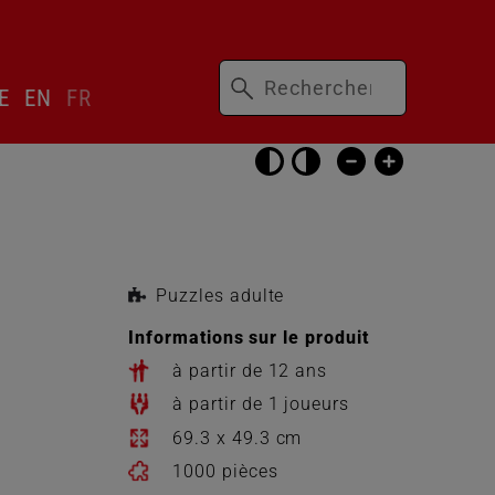
Mots-
ser
E
EN
FR
clés
cteur
gue
Passer
les
réglages
d’accessibilité
Puzzles adulte
Informations sur le produit
à partir de 12 ans
à partir de 1 joueurs
69.3 x 49.3 cm
1000 pièces