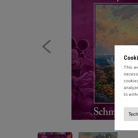
Cooki
This we
necessa
cookies
analyze
to with
Tech