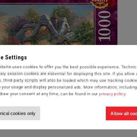
e Settings
bsite uses cookies to offer you the best possible experience. Technic
ry session cookies are essential for displaying this site. If you allow a
, third-party scripts will also be loaded which may use tracking cookie
 your usage and display personalized ads. More information, includin
draw your consent at any time, can be found in our
privacy policy
.
nical cookies only
Allow all co