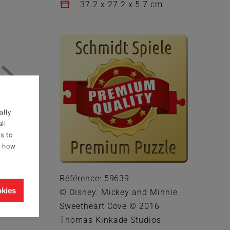
37.2 x 27.2 x 5.7 cm
ally
ll
s to
g how
Référence: 59639
okies
© Disney. Mickey and Minnie
Sweetheart Cove © 2016
Thomas Kinkade Studios