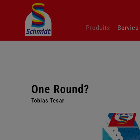
Aller
Produits
Service
au
contenu
One Round?
Tobias Tesar
Passer
la
galerie