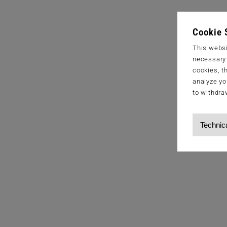
Cookie 
This websi
necessary s
cookies, t
analyze yo
to withdra
Technic