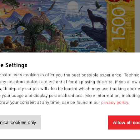
e Settings
bsite uses cookies to offer you the best possible experience. Technic
ry session cookies are essential for displaying this site. If you allow a
, third-party scripts will also be loaded which may use tracking cookie
 your usage and display personalized ads. More information, includin
draw your consent at any time, can be found in our
privacy policy
.
nical cookies only
Allow all co