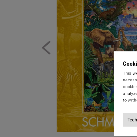
Cooki
This we
necessa
cookies
analyze
to with
Tech