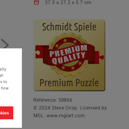
37.3 x 27.2 x 5.7 cm
ally
ll
s to
g how
Référence: 58866
© 2024 Steve Crisp. Licensed by
okies
MGL. www.mglart.com