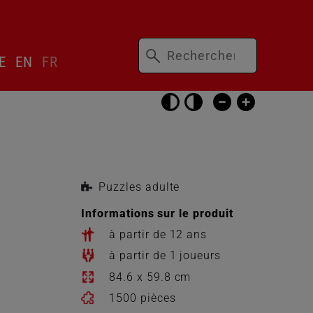
Mots-
ser
E
EN
FR
clés
cteur
gue
Passer
les
réglages
d’accessibilité
Puzzles adulte
Informations sur le produit
à partir de 12 ans
à partir de 1 joueurs
84.6 x 59.8 cm
1500 pièces