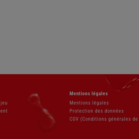
Aller
Mentions légales
au
contenu
 jeu
Mentions légales
ient
Protection des données
CGV (Conditions générales de