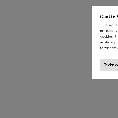
Cookie 
This websi
necessary s
cookies, t
analyze yo
to withdra
Technic