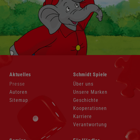
Navigation
Navigation
Aktuelles
Schmidt Spiele
überspringen
überspringen
Presse
Über uns
Autoren
Unsere Marken
Sitemap
Geschichte
Kooperationen
Karriere
Verantwortung
Navigation
Navigation