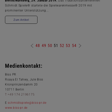
Berlin/Nürnberg, 29. Januar 2019.
Das Traditionsunternehmen
Schmidt Spiele® startete die Spielwarenmesse® 2019 mit
prominenter Unterstützung...
Zum Artikel
48
49
50
51
52
53
54
Medienkontakt:
Biss PR
Roaya El Tahwy, Jule Biss
Kronprinzendamm 20
10711 Berlin
T +49 174 2196175
E
schmidtspiele@biss-pr.de
www.biss-pr.de