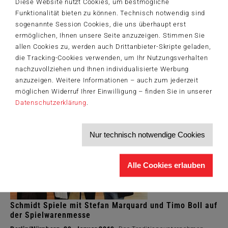
Diese Website nutzt Cookies, um bestmögliche
30 Jahre Ligretto
Funktionalität bieten zu können. Technisch notwendig sind
Berlin, März 2019.
Erst eine hitzige Partie in der Schulpause, Jahre
sogenannte Session Cookies, die uns überhaupt erst
später eine schnelle Runde zu Wein und Bier im
ermöglichen, Ihnen unsere Seite anzuzeigen. Stimmen Sie
Studentenwohnheim und letztlich ein...
allen Cookies zu, werden auch Drittanbieter-Skripte geladen,
die Tracking-Cookies verwenden, um Ihr Nutzungsverhalten
Zum Artikel
nachzuvollziehen und Ihnen individualisierte Werbung
anzuzeigen. Weitere Informationen – auch zum jederzeit
möglichen Widerruf Ihrer Einwilligung – finden Sie in unserer
Datenschutzerklärung
.
Nur technisch notwendige Cookies
Alle Cookies erlauben
Schmidt Spiele mit Stefan Marquard und Timo Boll auf
der Spielwarenmesse