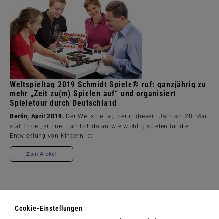
Weltspieltag 2019 Schmidt Spiele® ruft ganzjährig zu
mehr „Zeit zu(m) Spielen auf“ und organisiert
Spieletour durch Deutschland
Berlin, April 2019.
Der Weltspieltag, der in diesem Jahr am 28. Mai
stattfindet, erinnert jährlich daran, wie wichtig spielen für die
Entwicklung von Kindern ist...
Zum Artikel
Cookie-Einstellungen