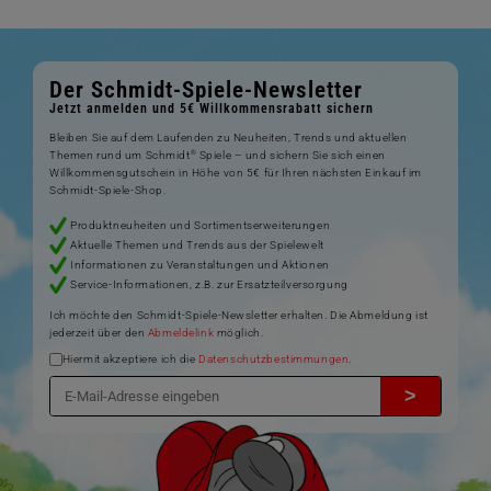
Der Schmidt-Spiele-Newsletter
Jetzt anmelden und 5€ Willkommensrabatt sichern
Bleiben Sie auf dem Laufenden zu Neuheiten, Trends und aktuellen
®
Themen rund um Schmidt
Spiele – und sichern Sie sich einen
Willkommensgutschein in Höhe von 5€ für Ihren nächsten Einkauf im
Schmidt-Spiele-Shop.
Produktneuheiten und Sortimentserweiterungen
Aktuelle Themen und Trends aus der Spielewelt
Informationen zu Veranstaltungen und Aktionen
Service-Informationen, z.B. zur Ersatzteilversorgung
Ich möchte den Schmidt-Spiele-Newsletter erhalten. Die Abmeldung ist
jederzeit über den
Abmeldelink
möglich.
Hiermit akzeptiere ich die
Datenschutzbestimmungen
.
>