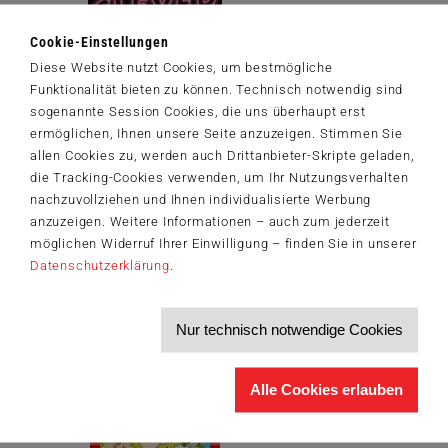
Cookie-Einstellungen
Diese Website nutzt Cookies, um bestmögliche
Funktionalität bieten zu können. Technisch notwendig sind
sogenannte Session Cookies, die uns überhaupt erst
ermöglichen, Ihnen unsere Seite anzuzeigen. Stimmen Sie
Frühjahrsneuheit Doppelt so clever
allen Cookies zu, werden auch Drittanbieter-Skripte geladen,
Berlin, Frühjahr 2019.
Ein Jahr nach dem großen Erfolg von „Ganz
die Tracking-Cookies verwenden, um Ihr Nutzungsverhalten
schön clever“, das unter anderem als Kennerspiel des Jahres
nachzuvollziehen und Ihnen individualisierte Werbung
nominiert wurde, gilt es 2019...
anzuzeigen. Weitere Informationen – auch zum jederzeit
möglichen Widerruf Ihrer Einwilligung – finden Sie in unserer
Zum Artikel
Datenschutzerklärung
.
Nur technisch notwendige Cookies
Alle Cookies erlauben