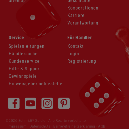
Sitemap
Geschichte
Kooperationen
Karriere
Verantwortung
Navigation
Navigation
Service
Für Händler
überspringen
überspringen
Spielanleitungen
Kontakt
Händlersuche
Login
Kundenservice
Registrierung
Hilfe & Support
Gewinnspiele
Hinweisgebermeldestelle
Navigation
überspringen
®
©2026 Schmidt
Spiele · Alle Rechte vorbehalten
Impressum
·
Datenschutz
·
Barrierefreiheitserklärung
·
AGB