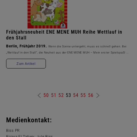
Frühjahrsneuheit ENE MENE MUH Reihe Wettlauf in
den Stall
Berlin, Frühjahr 2019.
Wenn die Sonne untergeht, muss es schnell gehen. Bei
„Wettlauf in den Stall“, die Neuheit aus der ENE MENE MUH – Mein erster Spielspaß! ...
Zum Artikel
50
51
52
53
54
55
56
Medienkontakt:
Biss PR
Roaya El Tahwy, Jule Biss