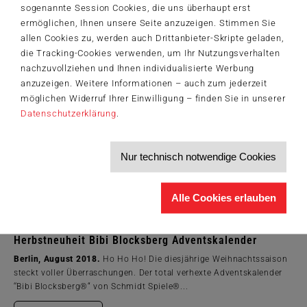
aus. Der Umsatz konnte um...
sogenannte Session Cookies, die uns überhaupt erst
ermöglichen, Ihnen unsere Seite anzuzeigen. Stimmen Sie
Zum Artikel
allen Cookies zu, werden auch Drittanbieter-Skripte geladen,
die Tracking-Cookies verwenden, um Ihr Nutzungsverhalten
nachzuvollziehen und Ihnen individualisierte Werbung
anzuzeigen. Weitere Informationen – auch zum jederzeit
möglichen Widerruf Ihrer Einwilligung – finden Sie in unserer
Datenschutzerklärung
.
Nur technisch notwendige Cookies
Alle Cookies erlauben
Herbstneuheit Bibi Blocksberg Adventskalender
Berlin, August 2018.
Ho Ho Ho! Die diesjährige Weihnachtssaison
steckt voller Überraschungen. Der total verhexte Adventskalender
‘‘Bibi Blocksberg®“ von Schmidt Spiele®...