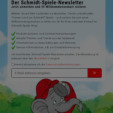
Der Schmidt-Spiele-Newsletter
Jetzt anmelden und 5€ Willkommensrabatt sichern
Bleiben Sie auf dem Laufenden zu Neuheiten, Trends und aktuellen
®
Themen rund um Schmidt
Spiele – und sichern Sie sich einen
Willkommensgutschein in Höhe von 5€ für Ihren nächsten Einkauf im
Schmidt-Spiele-Shop.
Produktneuheiten und Sortimentserweiterungen
Aktuelle Themen und Trends aus der Spielewelt
Informationen zu Veranstaltungen und Aktionen
Service-Informationen, z.B. zur Ersatzteilversorgung
Ich möchte den Schmidt-Spiele-Newsletter erhalten. Die Abmeldung ist
jederzeit über den
Abmeldelink
möglich.
Hiermit akzeptiere ich die
Datenschutzbestimmungen
.
>