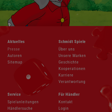
Navigation
Navigation
Aktuelles
Schmidt Spiele
überspringen
überspringen
Presse
Über uns
Autoren
Unsere Marken
Sitemap
Geschichte
Kooperationen
Karriere
Verantwortung
Navigation
Navigation
Service
Für Händler
überspringen
überspringen
Spielanleitungen
Kontakt
Händlersuche
Login