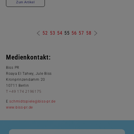
Zum Artikel
52
53
54
55
56
57
58
Medienkontakt:
Biss PR
Roaya El Tahwy, Jule Biss
Kronprinzendamm 20
10711 Berlin
T +49 174 2196175
E
schmidtspiele@biss-pr.de
www.biss-pr.de