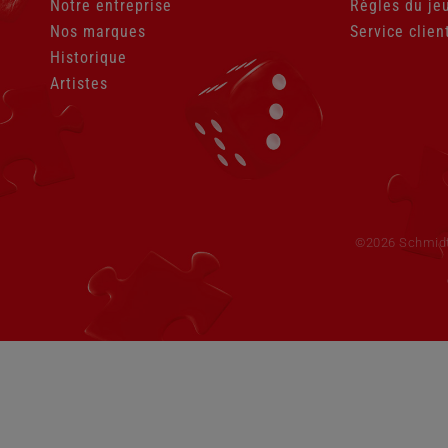
Notre entreprise
Règles du je
Nos marques
Service clien
Historique
Artistes
Aller
au
contenu
©2026 Schmid