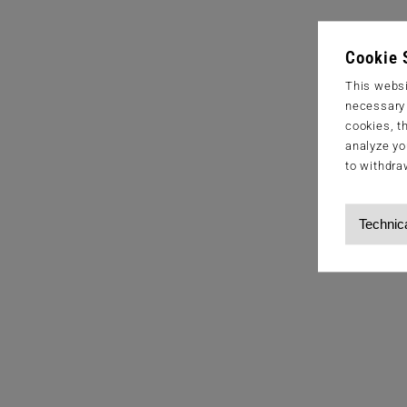
Cookie 
This websi
necessary s
cookies, t
analyze yo
to withdra
Technic