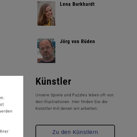
Lena Burkhardt
Jörg von Rüden
Künstler
Unsere Spiele und Puzzles leben oft von
en.
den Illustrationen. Hier finden Sie die
st
Künstler mit denen wir arbeiten:
 werden
Zu den Künstlern
Ihrer