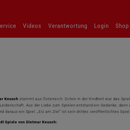
ervice
Videos
Verantwortung
Login
Shop
ar Keusch
stammt aus Österreich. Schon in der Kindheit war das Spie
Leidenschaft. Aus der Liebe zum Spielen entstand ein Gedanke, dann 
nd daraus ein Spiel. „Eis am Ziel“ ist sein drittes veröffentlichtes Spiel
dt Spiele von Dietmar Keusch: