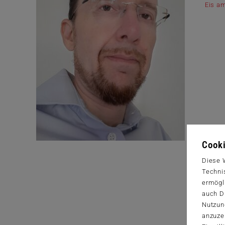
Eis am
Cooki
Diese 
Techni
ermögl
auch Dr
Nutzun
anzuze