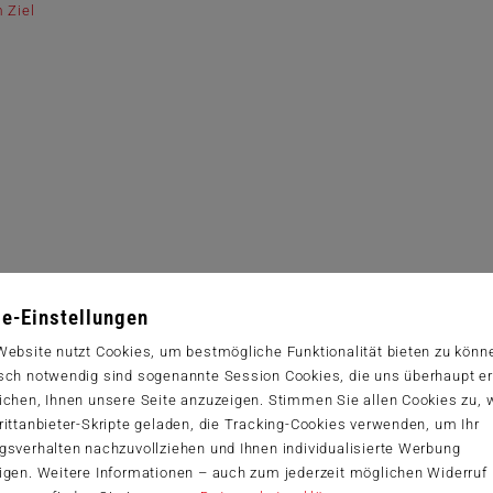
 Ziel
e-Einstellungen
Website nutzt Cookies, um bestmögliche Funktionalität bieten zu könn
sch notwendig sind sogenannte Session Cookies, die uns überhaupt er
ichen, Ihnen unsere Seite anzuzeigen. Stimmen Sie allen Cookies zu,
ittanbieter-Skripte geladen, die Tracking-Cookies verwenden, um Ihr
gsverhalten nachzuvollziehen und Ihnen individualisierte Werbung
igen. Weitere Informationen – auch zum jederzeit möglichen Widerruf 