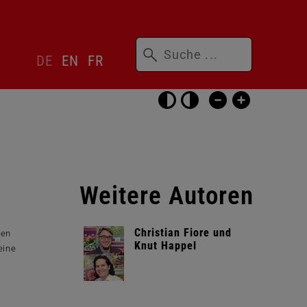
Suchbegriffe
Sprachwechsler
DE
EN
FR
überspringen
Barrierefrei-
Einstellungen
überspringen
Weitere Autoren
Christian Fiore und
len
Knut Happel
eine
.