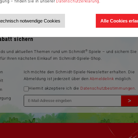
igung – finden Sie in unserer
Datenschutzerklärung
.
technisch notwendige Cookies
Alle Cookies erl
wsletter
batt sichern
®
ends und aktuellen Themen rund um Schmidt
Spiele – und sichern Sie
für Ihren nächsten Einkauf im Schmidt-Spiele-Shop.
en
Ich möchte den Schmidt-Spiele-Newsletter erhalten. Die
Abmeldung ist jederzeit über den
Abmeldelink
möglich.
lt
Hiermit akzeptiere ich die
Datenschutzbestimmungen
.
en
orgung
>