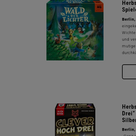
Herbs
Spie
Berli
eingek
Wichte
und ver
mutig
durchk
Herbs
Drei“
Silbe
Berlin