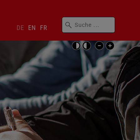
Suchbegriffe
Sprachwechsler
DE
EN
FR
überspringen
Barrierefrei-
Einstellungen
überspringen