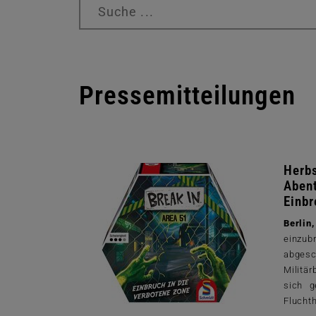
Suchbegriffe
Pressemitteilungen
Herbs
Abent
Einbr
Berlin
einzu
abgesc
Militä
sich g
Fluchth