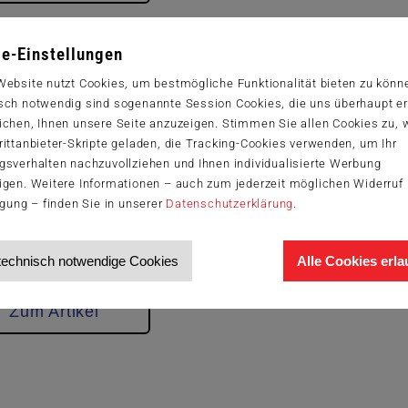
e-Einstellungen
tneuheit: „Pocket Detective“ bietet
Website nutzt Cookies, um bestmögliche Funktionalität bieten zu könn
nalfälle im Taschenformat
sch notwendig sind sogenannte Session Cookies, die uns überhaupt er
ichen, Ihnen unsere Seite anzuzeigen. Stimmen Sie allen Cookies zu,
n, September 2020.
Ein Tatort voller Spuren – und
ittanbieter-Skripte geladen, die Tracking-Cookies verwenden, um Ihr
htiger. Zur Lösung des Falls bedarf es daher nur der
gsverhalten nachzuvollziehen und Ihnen individualisierte Werbung
 Ermittler, die sich den Schauplätzen und verworrenen
igen. Weitere Informationen – auch zum jederzeit möglichen Widerruf 
sen annehmen, Zeugen und Verdächtige befragen und
igung – finden Sie in unserer
Datenschutzerklärung
.
er vor Gericht überführen. Ihr größter Feind ist dabei die
enn schaffen es die ein bis sechs Spieler nicht, den Täter
itig zu schnappen, schlägt dieser vielleicht erneut zu...
technisch notwendige Cookies
Alle Cookies erl
Zum Artikel