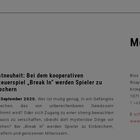
M
tneuheit: Bei dem kooperativen
Biss
euerspiel „Break In“ werden Spieler zu
Roay
echern
Kron
1071
, September 2020.
Wer ist mutig genug, in ein Gefängnis
T +4
brechen, das von unberechenbaren Gewässern
hirmt wird? Oder sich Zugang zu einer streng bewachten
E
sc
rbasis zu verschaffen, obwohl dort mysteriöse Dinge vor
www.
ehen? Bei „Break In“ werden Spieler zu Einbrechern,
elfern und gerissenen Mitwissern...