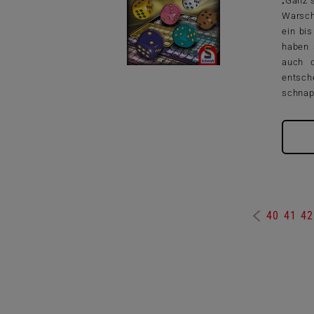
„Ganz 
Warsch
ein bi
haben 
auch d
entsch
schnap
40
41
42