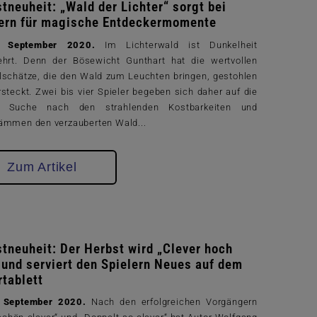
tneuheit: „Wald der Lichter“ sorgt bei
lern für magische Entdeckermomente
n, September 2020.
Im Lichterwald ist Dunkelheit
ehrt. Denn der Bösewicht Gunthart hat die wertvollen
lschätze, die den Wald zum Leuchten bringen, gestohlen
steckt. Zwei bis vier Spieler begeben sich daher auf die
e Suche nach den strahlenden Kostbarkeiten und
ämmen den verzauberten Wald...
Zum Artikel
tneuheit: Der Herbst wird „Clever hoch
 und serviert den Spielern Neues auf dem
rtablett
, September 2020.
Nach den erfolgreichen Vorgängern