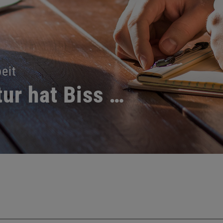
eit
ur hat Biss …