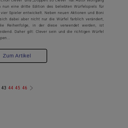
schön clever“ und „Doppelt so clever“ hat Autor Wolfgang
 nun eine dritte Edition des beliebten Würfelspiels für
s vier Spieler entwickelt. Neben neuen Aktionen und Boni
sich dabei aber nicht nur die Würfel farblich verändert,
ie Reihenfolge, in der diese verwendet werden, ist
eidend. Daher gilt: Clever sein und die richtigen Würfel
pen...
Zum Artikel
43
44
45
46