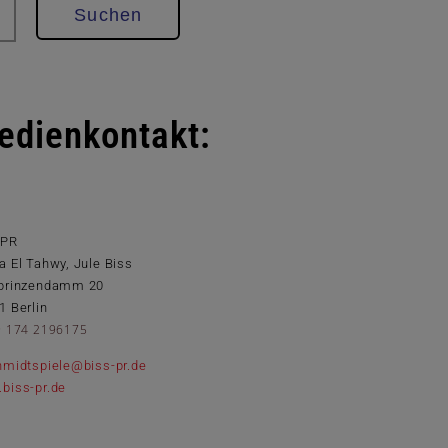
Suchen
edienkontakt:
 PR
a El Tahwy, Jule Biss
prinzendamm 20
1 Berlin
9 174 2196175
hmidtspiele@biss-pr.de
biss-pr.de