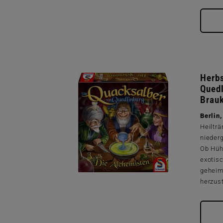
Herbs
Quedl
Brau
Berli
Heilt
nieder
Ob Hüh
exoti
geheim
herzuste