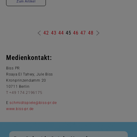
Zum Artikel
42
43
44
45
46
47
48
Medienkontakt:
Biss PR
Roaya El Tahwy, Jule Biss
Kronprinzendamm 20
10711 Berlin
T +49 174 2196175
E
schmidtspiele@biss-pr.de
www.biss-pr.de