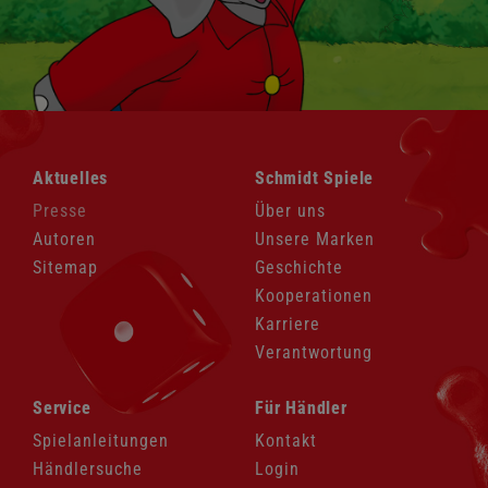
Navigation
Navigation
Aktuelles
Schmidt Spiele
überspringen
überspringen
Presse
Über uns
Autoren
Unsere Marken
Sitemap
Geschichte
Kooperationen
Karriere
Verantwortung
Navigation
Navigation
Service
Für Händler
überspringen
überspringen
Spielanleitungen
Kontakt
Händlersuche
Login