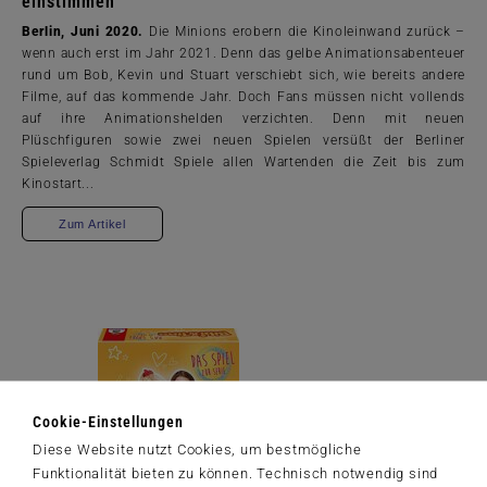
einstimmen
Berlin, Juni 2020.
Die Minions erobern die Kinoleinwand zurück –
wenn auch erst im Jahr 2021. Denn das gelbe Animationsabenteuer
rund um Bob, Kevin und Stuart verschiebt sich, wie bereits andere
Filme, auf das kommende Jahr. Doch Fans müssen nicht vollends
auf ihre Animationshelden verzichten. Denn mit neuen
Plüschfiguren sowie zwei neuen Spielen versüßt der Berliner
Spieleverlag Schmidt Spiele allen Wartenden die Zeit bis zum
Kinostart...
Zum Artikel
Cookie-Einstellungen
Diese Website nutzt Cookies, um bestmögliche
Funktionalität bieten zu können. Technisch notwendig sind