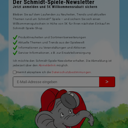
Der Schmidt-Spiele-Newsletter
Jetzt anmelden und 5€ Willkommensrabatt sichern
Bleiben Sie auf dem Laufenden zu Neuheiten, Trends und aktuellen
®
Themen rund um Schmidt
Spiele – und sichern Sie sich einen
Willkommensgutschein in Höhe von 5€ für Ihren nächsten Einkauf im
Schmidt-Spiele-Shop.
Produktneuheiten und Sortimentserweiterungen
Aktuelle Themen und Trends aus der Spielewelt
Informationen zu Veranstaltungen und Aktionen
Service-Informationen, z.B. zur Ersatzteilversorgung
Ich möchte den Schmidt-Spiele-Newsletter erhalten. Die Abmeldung ist
jederzeit über den
Abmeldelink
möglich.
Hiermit akzeptiere ich die
Datenschutzbestimmungen
.
>