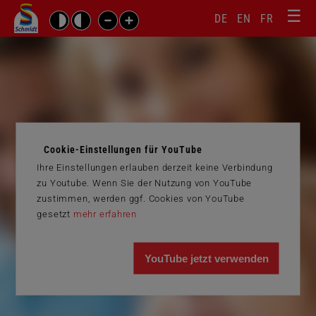
☰
Sprachw
Barrierefrei-
DE
EN
FR
Suchbegriffe
Einstellungen
überspr
überspringen
Navigati
überspr
Cookie-Einstellungen für YouTube
Ihre Einstellungen erlauben derzeit keine Verbindung
zu Youtube. Wenn Sie der Nutzung von YouTube
zustimmen, werden ggf. Cookies von YouTube
gesetzt
mehr erfahren
YouTube jetzt verwenden